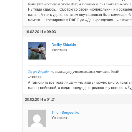
быть уже мастером своего дела, а таковых в РБ я знаю лишь двои
Ну тогда сдаюсь… Смотрю со своей «колокольни» и к сожале
визы… А так с удовольствием поучаствовал бы в семинаре 
момент — тренировки в БФПС да «День рождения…» в каче
19.02.2014 в 09:03
Dmitry Sidorkin
Участник
Sergey Pogudo
: по максимуму участвовать в матчах с 9кой!
+100500
А там опять всё теже лица — «плакать» можно много, искать 
манны небесной, а ездит всюду,где стреляют и у него есть б
20.02.2014 в 01:21
Tihon Sergeenko
Участник