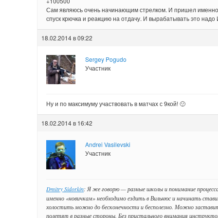
+100500
Сам являюсь очень начинающим стрелком. И пришел именно к
спуск крючка и реакцию на отдачу. И вырабатывать это надо 
18.02.2014 в 09:22
Sergey Pogudo
Участник
Ну и по максимуму участвовать в матчах с 9кой! 🙂
18.02.2014 в 16:42
Andrei Vasilevski
Участник
Dmitry Sidorkin
: Я же говорю — разные школы и понимание процесс
именно «новичкам» необходимо ездить в Вильнюс и начинать ставит
холостить можно до бесконечности и бесполезно. Можно застави
полетят в разные стороны. Без пристального внимания инструктор