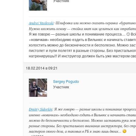
Участник
Andrei Vasilevski
: Шлифовка или можно сказать огранка «буратино
Нужно вложить основу — стойка хват как целиться как отрабатыв
Я же говорю — разные школы и понимание процесса… 🙂 Всё 
«новичкам» необходимо ездить в Вильнюс и начинать ставить
холостить можно до бесконечности и бесполезно. Можно зас
пистолет и пули полетят в разные стороны. Без пристальног
натренируешь!!! И инструктор должен быть уже мастером сво
18.02.2014 в 09:21
Sergey Pogudo
Участник
Dmitry Sidorkin
: Я же говорю — разные школы и понимание процес
именно «новичкам» необходимо ездить в Вильнюс и начинать стави
можно до бесконечности и бесполезно. Можно заставить руки ле
разные стороны. Без пристального внимания инструктора, без ст
мастером своего дела, а таковых в РБ я знаю лишь двоих…