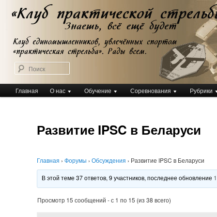
Перейти
Клуб практической стрельбы
к
Клуб практической стрельбы
основному
содержимому
Поиск
Главное
Главная
О нас
Обучение
Соревнования
Рубрики
меню
Развитие IPSC в Беларуси
Главная
›
Форумы
›
Обсуждения
›
Развитие IPSC в Беларуси
В этой теме 37 ответов, 9 участников, последнее обновление
1
Просмотр 15 сообщений - с 1 по 15 (из 38 всего)