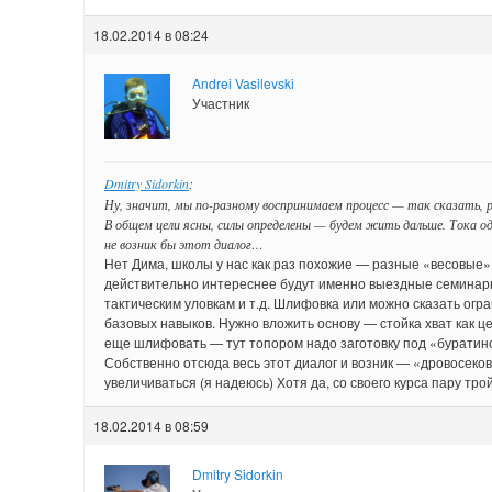
18.02.2014 в 08:24
Andrei Vasilevski
Участник
Dmitry Sidorkin
:
Ну, значит, мы по-разному воспринимаем процесс — так сказать, 
В общем цели ясны, силы определены — будем жить дальше. Тока о
не возник бы этот диалог…
Нет Дима, школы у нас как раз похожие — разные «весовые»
действительно интереснее будут именно выездные семинары 
тактическим уловкам и т.д. Шлифовка или можно сказать ог
базовых навыков. Нужно вложить основу — стойка хват как цел
еще шлифовать — тут топором надо заготовку под «буратино
Собственно отсюда весь этот диалог и возник — «дровосеков
увеличиваться (я надеюсь) Хотя да, со своего курса пару тро
18.02.2014 в 08:59
Dmitry Sidorkin