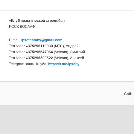
«Клуб практической стрельбы»
РССК ДОСААФ
E-mail:
ipscteamby@gmail.com
Тел./viber
+375296119930
(МТС), Андрей
Тел./viber
+375296647064
(Velcom), Дмитрий
Тел./viber
+375296509522
(Velcom), Алексей
Telegram-канал Клуба:
https://t.me/ipscby
Сайт 