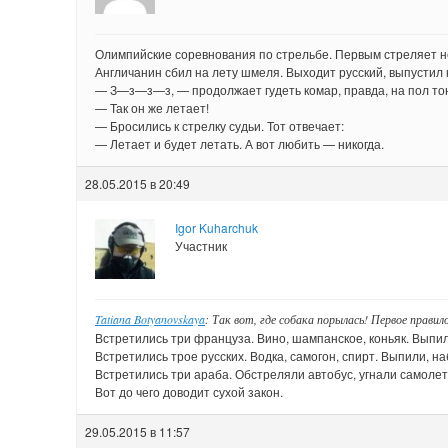
Олимпийские соревнования по стрельбе. Первым стреляет нем
Англичанин сбил на лету шмеля. Выходит русский, выпустил 
— З—з—з—з, — продолжает гудеть комар, правда, на пол то
— Так он же летает!
— Бросились к стрелку судьи. Тот отвечает:
— Летает и будет летать. А вот любить — никогда.
28.05.2015 в 20:49
Igor Kuharchuk
Участник
Tatiana Botyanovskaya
: Так вот, где собака порылась! Первое прави
Встретились три француза. Вино, шампанское, коньяк. Выпил
Встретились трое русских. Водка, самогон, спирт. Выпили, н
Встретились три араба. Обстреляли автобус, угнали самолет
Вот до чего доводит сухой закон.
29.05.2015 в 11:57