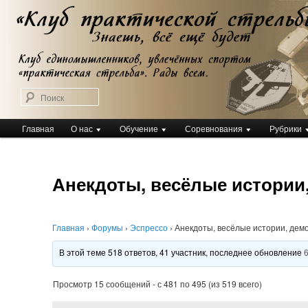
Перейти
Клуб практической стрельбы
к
Клуб практической стрельбы
основному
содержимому
Поиск
Главное
Главная
О нас
Обучение
Соревнования
Рубрики
меню
Анекдоты, весёлые истории
Главная
›
Форумы
›
Эспрессо
›
Анекдоты, весёлые истории, дем
В этой теме 518 ответов, 41 участник, последнее обновление
Просмотр 15 сообщений - с 481 по 495 (из 519 всего)