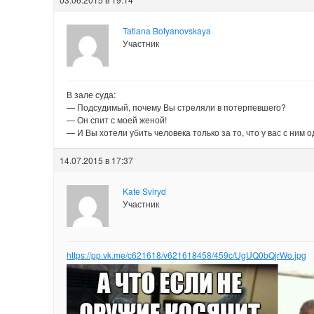
Tatiana Botyanovskaya
Участник
В зале суда:
— Подсудимый, почему Вы стреляли в потерпевшего?
— Он спит с моей женой!
— И Вы хотели убить человека только за то, что у вас с ним
14.07.2015 в 17:37
Kate Sviryd
Участник
https://pp.vk.me/c621618/v621618458/459c/UgUQ0bQjrWo.jpg