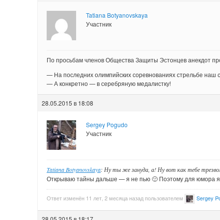
Tatiana Botyanovskaya
Участник
По просьбам членов Общества Защиты Эстонцев анекдот про 
— На последних олимпийских соревнованиях стрельбе наш ст
— А конкретно — в серебряную медалистку!
28.05.2015 в 18:08
Sergey Pogudo
Участник
Tatiana Botyanovskaya
: Ну ты же зануда, а! Ну вот как тебе трез
Открываю тайны дальше — я не пью 🙂 Поэтому для юмора я 
Ответ изменён 11 лет, 2 месяца назад пользователем
Sergey P
28.05.2015 в 18:17