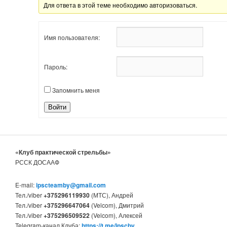
Для ответа в этой теме необходимо авторизоваться.
Имя пользователя:
Пароль:
Запомнить меня
Войти
«Клуб практической стрельбы»
РССК ДОСААФ
E-mail:
ipscteamby@gmail.com
Тел./viber
+375296119930
(МТС), Андрей
Тел./viber
+375296647064
(Velcom), Дмитрий
Тел./viber
+375296509522
(Velcom), Алексей
Telegram-канал Клуба:
https://t.me/ipscby