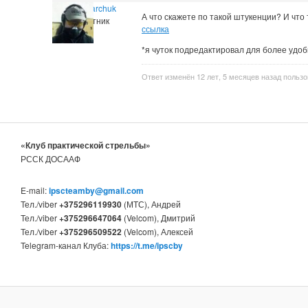
Igor Kuharchuk
А что скажете по такой штукенции? И что т
Участник
ссылка
*я чуток подредактировал для более удоб
Ответ изменён 12 лет, 5 месяцев назад польз
«Клуб практической стрельбы»
РССК ДОСААФ
E-mail:
ipscteamby@gmail.com
Тел./viber
+375296119930
(МТС), Андрей
Тел./viber
+375296647064
(Velcom), Дмитрий
Тел./viber
+375296509522
(Velcom), Алексей
Telegram-канал Клуба:
https://t.me/ipscby