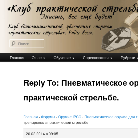
Перейти
Клуб практической стрельбы
к
Клуб практической стрельбы
основному
содержимому
Поиск
Главное
Главная
О нас
Обучение
Соревнования
Рубрики
меню
Reply To: Пневматическое о
практической стрельбе.
Главная
›
Форумы
›
Оружие IPSC
›
Пневматическое оружие для т
тренировок в практической стрельбе.
20.02.2014 в 09:05