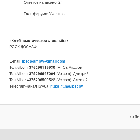
Ответов написано: 24
Роль форума: Участник
«Клуб практической стрельбы»
РССК ДОСААФ
E-mail:
ipscteamby@gmail.com
Тел./viber
+375296119930
(МТС), Андрей
Тел./viber
+375296647064
(Velcom), Дмитрий
Тел./viber
+375296509522
(Velcom), Алексей
Telegram-канал Клуба:
https://t.me/ipscby
Сайт 