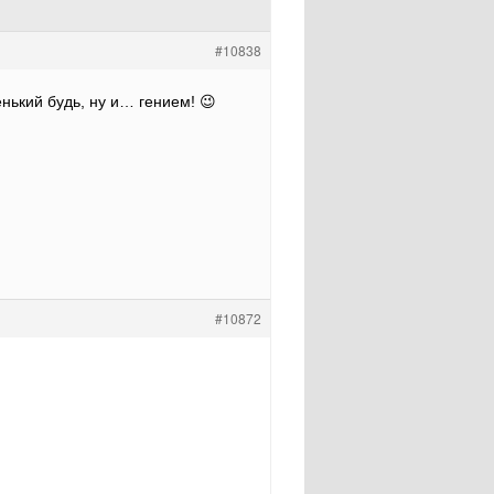
#10838
нький будь, ну и… гением! 😉
#10872