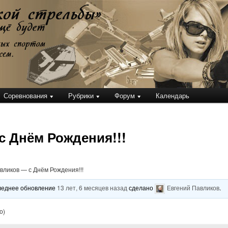
кой стрельбы
Соревнования
Рубрики
Форум
Календарь
с Днём Рождения!!!
ликов — с Днём Рождения!!!
оследнее обновление
13 лет, 6 месяцев назад
сделано
Евгений Павликов
.
о)