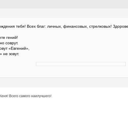
ждения тебя! Всех благ: личных, финансовых, стрелковых! Здорове
ете гений!
но соврут.
Зовут «Евгений»,
»
не зовут.
Женя! Всего самого наилучшего!