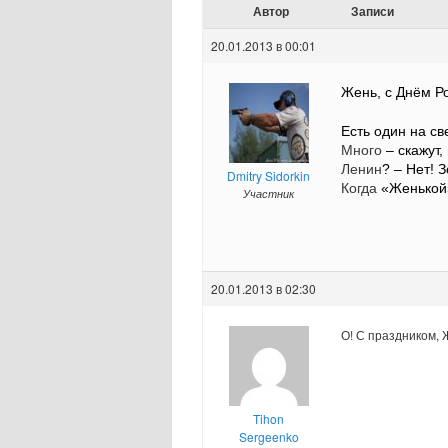
Автор
Записи
20.01.2013 в 00:01
Жень, с Днём Ро
Есть один на св
Много
– скажут, 
Ленин
? – Нет! 
Dmitry Sidorkin
Когда
«Женькой
Участник
20.01.2013 в 02:30
О! С праздником, 
Tihon
Sergeenko