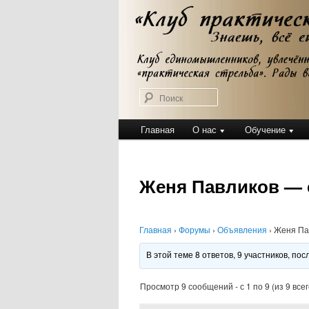
Перейти
Клуб практической стрельбы
к
Клуб практичес
основному
содержимому
Поиск
Главное
Главная
О нас
Обучение
меню
Женя Павликов — 
Главная
›
Форумы
›
Объявления
›
Женя Пав
В этой теме 8 ответов, 9 участников, п
Просмотр 9 сообщений - с 1 по 9 (из 9 всег