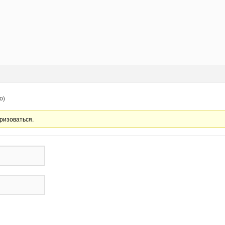
о)
ризоваться.