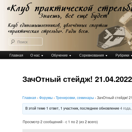
Перейти
Клуб практической стрельбы
к
Клуб практической стрельбы
основному
содержимому
Поиск
Главное
Главная
О нас
Обучение
Соревнования
Рубрики
меню
ЗачОтный стейдж! 21.04.2022 
Главная
›
Форумы
›
Тренировки, семинары
›
ЗачОтный стейдж! 21
В этой теме 1 ответ, 1 участник, последнее обновление
4 года
Просмотр 2 сообщений - с 1 по 2 (из 2 всего)