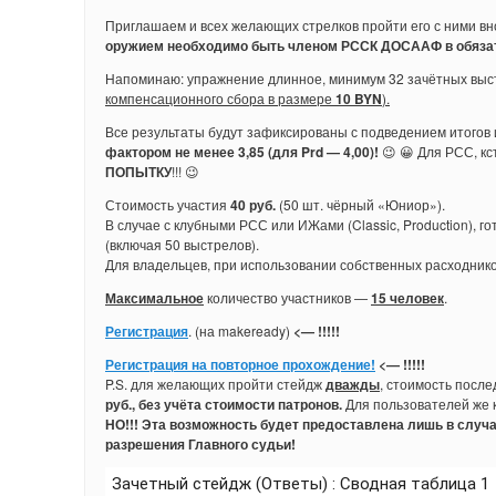
Приглашаем и всех желающих стрелков пройти его с ними вно
оружием необходимо быть членом РССК ДОСААФ в обяза
Напоминаю: упражнение длинное, минимум 32 зачётных выс
компенсационного сбора в размере
10 BYN
).
Все результаты будут зафиксированы с подведением итогов и,
фактором не менее 3,85 (для Prd — 4,00)!
😉 😀 Для РСС, кс
ПОПЫТКУ
!!! 😉
Стоимость участия
40 руб.
(50 шт. чёрный «Юниор»).
В случае с клубными РСС или ИЖами (Classic, Production), го
(включая 50 выстрелов).
Для владельцев, при использовании собственных расходнико
Максимальное
количество участников —
15 человек
.
Регистрация
. (на makeready)
<— !!!!!
Регистрация на повторное прохождение!
<— !!!!!
P.S. для желающих пройти стейдж
дважды
, стоимость посл
руб., без учёта стоимости патронов.
Для пользователей же к
НО!!! Эта возможность будет предоставлена лишь в случ
разрешения Главного судьи!