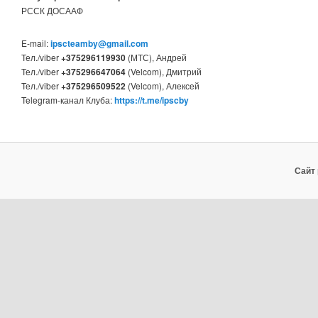
РССК ДОСААФ
E-mail:
ipscteamby@gmail.com
Тел./viber
+375296119930
(МТС), Андрей
Тел./viber
+375296647064
(Velcom), Дмитрий
Тел./viber
+375296509522
(Velcom), Алексей
Telegram-канал Клуба:
https://t.me/ipscby
Сайт 