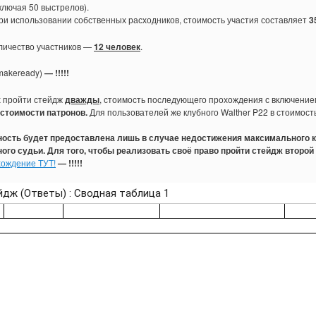
ключая 50 выстрелов).
ри использовании собственных расходников, стоимость участия составляет
3
личество участников —
12 человек
.
 makeready)
— !!!!!
х пройти стейдж
дважды
, стоимость последующего прохождения с включени
а стоимости патронов.
Для пользователей же клубного Walther P22 в стоимос
ность будет предоставлена лишь в случае недостижения максимального к
ого судьи. Для того, чтобы реализовать своё право пройти стейдж второй
хождение ТУТ!
— !!!!!