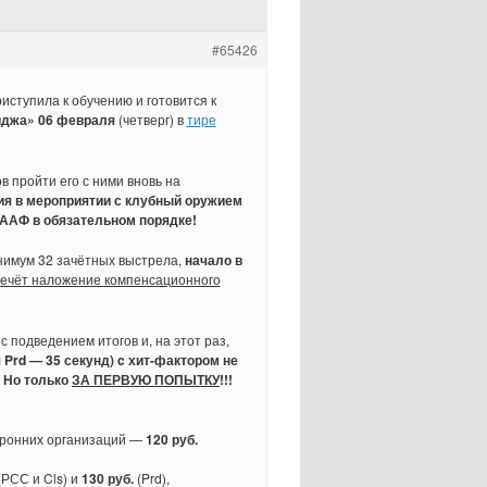
#65426
риступила к обучению и готовится к
йджа»
06 февраля
(четверг) в
тире
 пройти его с ними вновь на
я в мероприятии с клубный оружием
ААФ в обязательном порядке!
нимум 32 зачётных выстрела,
начало в
ечёт наложение компенсационного
 подведением итогов и, на этот раз,
я Prd — 35 секунд) c хит-фактором не
! Но только
ЗА ПЕРВУЮ ПОПЫТКУ
!!!
торонних организаций —
120 руб.
(РСС и Cls) и
130 руб.
(Prd),