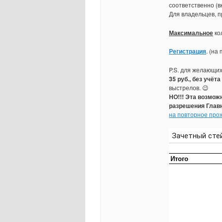
соответственно (в
Для владельцев, п
Максимальное
ко
Регистрация
. (на
P.S. для желающи
35 руб., без учёт
выстрелов. 😉
НО!!! Эта возмож
разрешения Главн
на повторное про