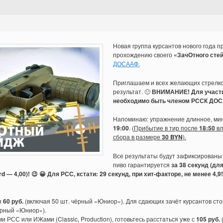
Новая группа курсантов нового года п
прохождению своего
«ЗачОтного сте
ДОСААФ.
Приглашаем и всех желающих стрелков
результат. 🙂
ВНИМАНИЕ! Для участи
необходимо быть членом РССК ДОС
Напоминаю: упражнение длинное, ми
19:00
. (
Прибытие в тир после
18:50
вл
сбора в размере
30 BYN
).
Все результаты будут зафиксированы с
пиво гарантируется
за 38 секунд (дл
rd — 4,00)! 😉 😀 Для РСС, кстати: 29 секунд, при хит-факторе, не менее 4,9
я
60 руб.
(включая 50 шт. чёрный «Юниор»). Для сдающих зачёт курсантов с
ёрный «Юниор»).
ми РСС или ИЖами (Classic, Production), готовьтесь расстаться уже с
105 руб.