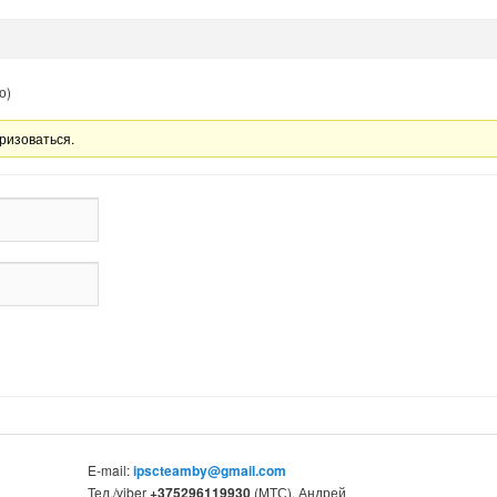
о)
ризоваться.
E-mail:
ipscteamby@gmail.com
Тел./viber
+375296119930
(МТС), Андрей