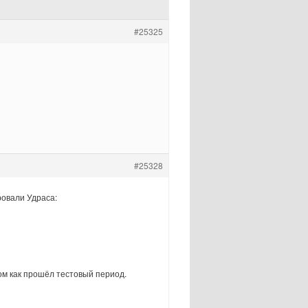
#25325
#25328
ровали Удраса:
том как прошёл тестовый период.