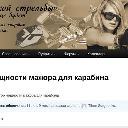
кой стрельбы
Соревнования
Рубрики
Форум
Календарь
щности мажора для карабина
тор мощности мажора для карабина
еднее обновление
11 лет, 9 месяцев назад
сделано
Tihon Sergeenko
.
о)