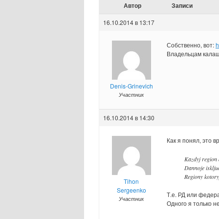
Автор
Записи
16.10.2014 в 13:17
Собственно, вот:
h
Владельцам калаш
Denis-Grinevich
Участник
16.10.2014 в 14:30
Как я понял, это 
Kazdyj region d
Dannoje iskljuc
Regiony kotoryj
Tihon
Sergeenko
Т.е. РД или федер
Участник
Одного я только н