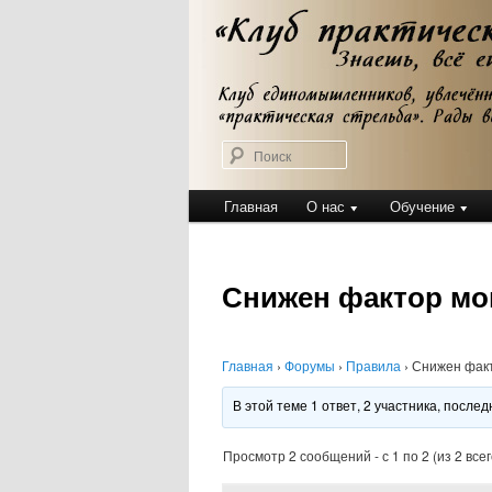
Перейти
Клуб практической стрельбы
к
Клуб практичес
основному
содержимому
Поиск
Главное
Главная
О нас
Обучение
меню
Снижен фактор мо
Главная
›
Форумы
›
Правила
›
Снижен фак
В этой теме 1 ответ, 2 участника, посл
Просмотр 2 сообщений - с 1 по 2 (из 2 всег