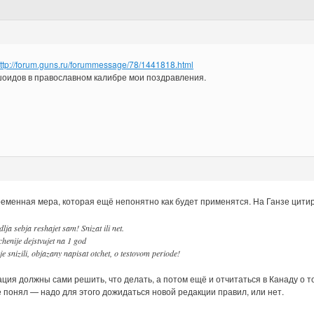
ttp://forum.guns.ru/forummessage/78/1441818.html
оидов в православном калибре мои поздравления.
временная мера, которая ещё непонятно как будет применятся. На Ганзе цити
lja sebja reshajet sam! Snizat ili net.
henije dejstvujet na 1 god
e snizili, objazany napisat otchet, o testovom periode!
ация должны сами решить, что делать, а потом ещё и отчитаться в Канаду о 
е понял — надо для этого дожидаться новой редакции правил, или нет.