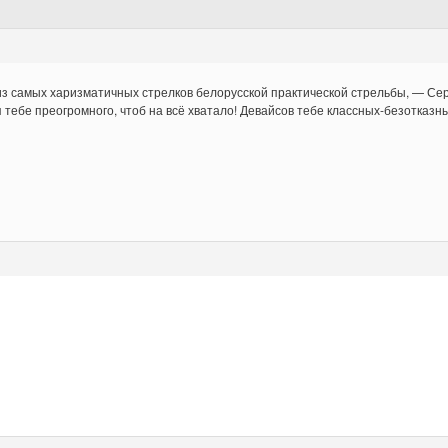
из самых харизматичных стрелков белорусской практической стрельбы, — Се
 тебе преогромного, чтоб на всё хватало! Девайсов тебе классных-безотказны