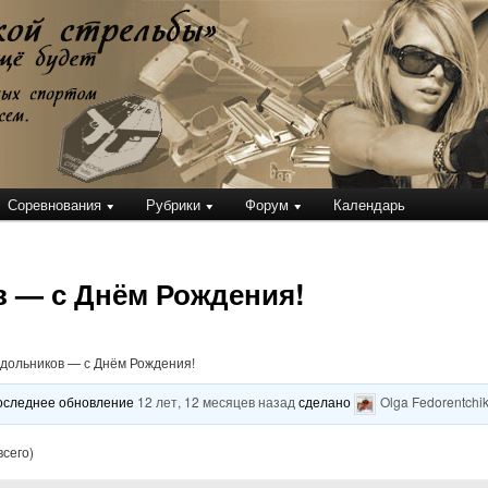
кой стрельбы
Соревнования
Рубрики
Форум
Календарь
в — с Днём Рождения!
Здольников — с Днём Рождения!
 последнее обновление
12 лет, 12 месяцев назад
сделано
Olga Fedorentchi
всего)