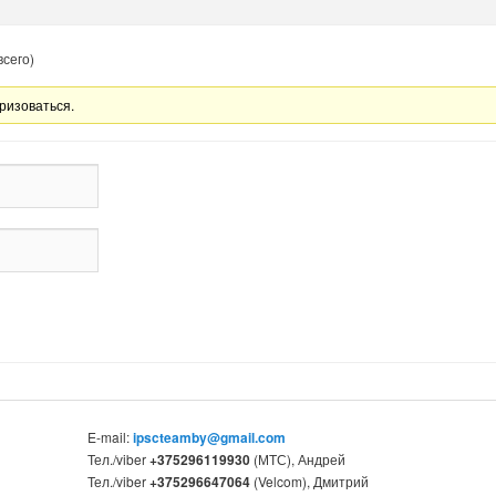
всего)
ризоваться.
E-mail:
ipscteamby@gmail.com
Тел./viber
+375296119930
(МТС), Андрей
Тел./viber
+375296647064
(Velcom), Дмитрий