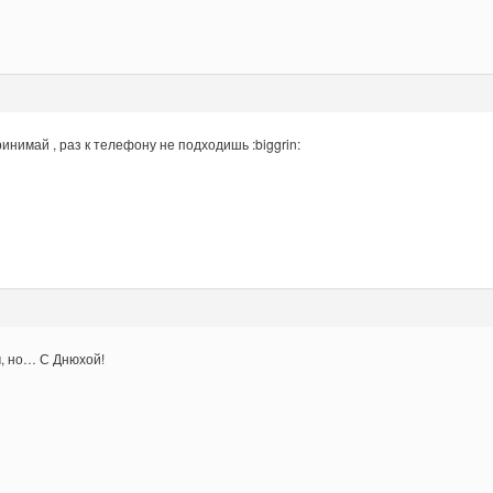
ринимай , раз к телефону не подходишь :biggrin:
м, но… С Днюхой!