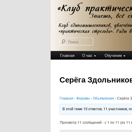
Перейти
Клуб практической стрельбы
к
Клуб практичес
основному
содержимому
Поиск
Главное
Главная
О нас
Обучение
меню
Серёга Здольнико
Главная
›
Форумы
›
Объявления
›
Серёга 
В этой теме 10 ответов, 11 участников,
Просмотр 11 сообщений - с 1 по 11 (из 11 