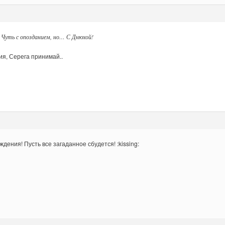
: Чуть с опозданием, но… С Днюхой!
я, Серега принимай..
дения! Пусть все загаданное сбудется! :kissing: