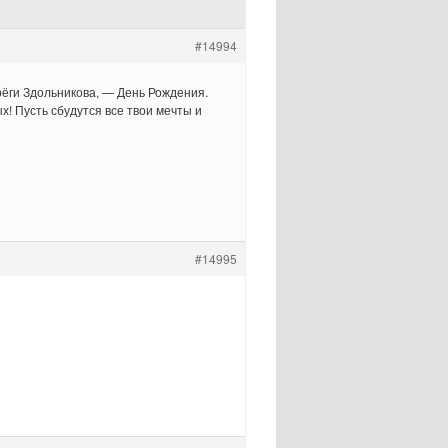
#14994
рёги Здольникова, — День Рождения.
х! Пусть сбудутся все твои мечты и
#14995