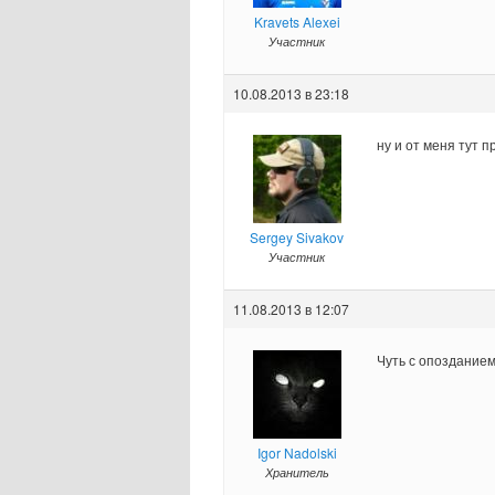
Kravets Alexei
Участник
10.08.2013 в 23:18
ну и от меня тут п
Sergey Sivakov
Участник
11.08.2013 в 12:07
Чуть с опоздание
Igor Nadolski
Хранитель