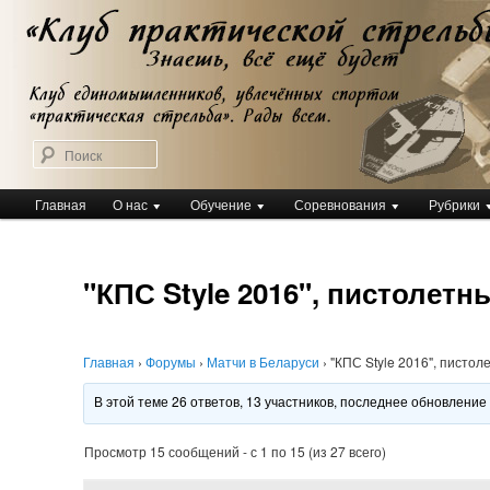
Перейти
Клуб практической стрельбы
к
Клуб практической стрельбы
основному
содержимому
Поиск
Главное
Главная
О нас
Обучение
Соревнования
Рубрики
меню
"КПС Style 2016", пистолетн
Главная
›
Форумы
›
Матчи в Беларуси
›
"КПС Style 2016", пистол
В этой теме 26 ответов, 13 участников, последнее обновлени
Просмотр 15 сообщений - с 1 по 15 (из 27 всего)