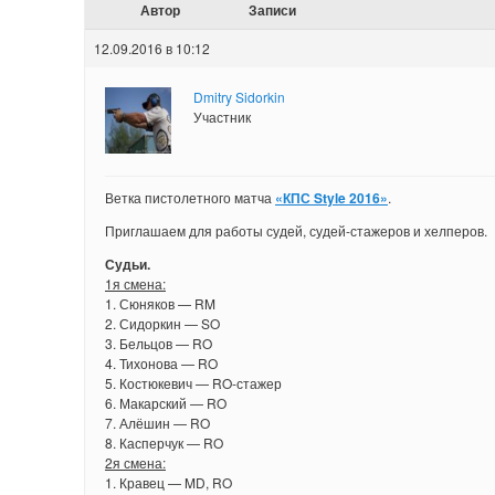
Автор
Записи
12.09.2016 в 10:12
Dmitry Sidorkin
Участник
Ветка пистолетного матча
«КПС Style 2016»
.
Приглашаем для работы судей, судей-стажеров и хелперов.
Судьи.
1я смена:
1. Сюняков — RM
2. Сидоркин — SO
3. Бельцов — RO
4. Тихонова — RO
5. Костюкевич — RO-стажер
6. Макарский — RO
7. Алёшин — RO
8. Касперчук — RO
2я смена:
1. Кравец — MD, RO