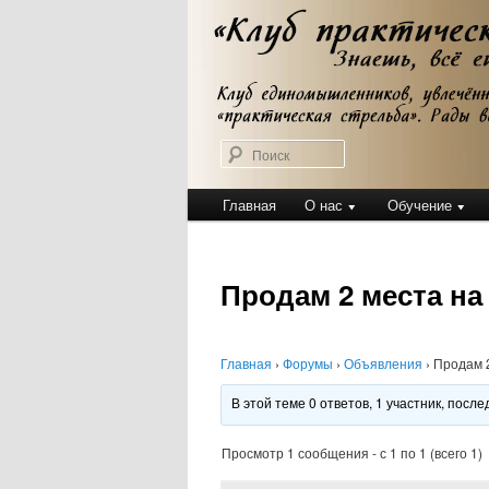
Перейти
Клуб практической стрельбы
к
Клуб практичес
основному
содержимому
Поиск
Главное
Главная
О нас
Обучение
меню
Продам 2 места на
Главная
›
Форумы
›
Объявления
›
Продам 2
В этой теме 0 ответов, 1 участник, пос
Просмотр 1 сообщения - с 1 по 1 (всего 1)