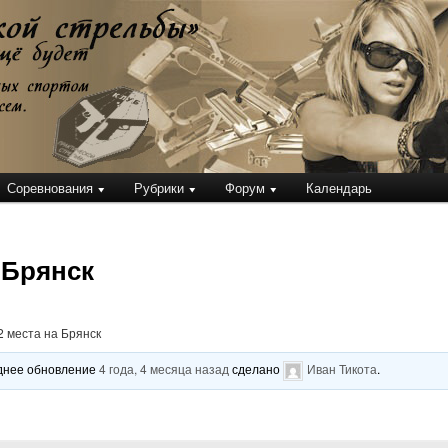
кой стрельбы
Соревнования
Рубрики
Форум
Календарь
 Брянск
 места на Брянск
леднее обновление
4 года, 4 месяца назад
сделано
Иван Тикота
.