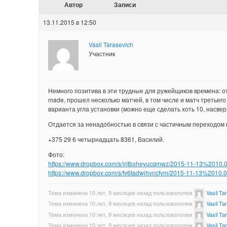
Автор
Записи
13.11.2015 в 12:50
Vasil Tarasevich
Участник
Немного позитива в эти трудные для ружейщиков времена: о
made, прошел несколько матчей, в том числе и матч третьего
варианта угла установки (можно еще сделать хоть 10, насве
Отдается за ненадобностью в связи с частичным переходом н
+375 29 6 четырнадцать 8361, Василий.
Фото:
https://www.dropbox.com/s/irjtbxheyucqmwz/2015-11-13%2010.0
https://www.dropbox.com/s/fv6tadwjhvncfym/2015-11-13%2010.0
Тема изменена 10 лет, 9 месяцев назад пользователем
Vasil Ta
Тема изменена 10 лет, 9 месяцев назад пользователем
Vasil Ta
Тема изменена 10 лет, 9 месяцев назад пользователем
Vasil Ta
Тема изменена 10 лет, 9 месяцев назад пользователем
Vasil Ta