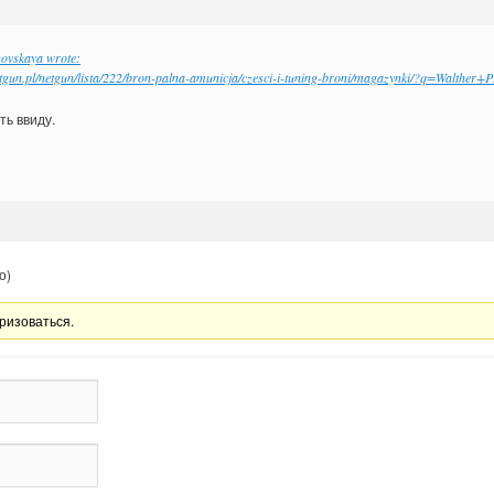
novskaya wrote:
etgun.pl/netgun/lista/222/bron-palna-amunicja/czesci-i-tuning-broni/magazynki/?q=Walthe
ть ввиду.
о)
ризоваться.