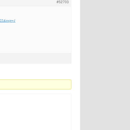
#52703
r+P22&swp=1