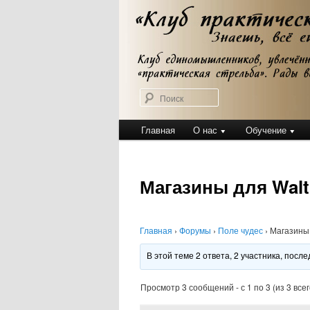
Перейти
Клуб практической стрельбы
к
Клуб практичес
основному
содержимому
Поиск
Главное
Главная
О нас
Обучение
меню
Магазины для Walt
Главная
›
Форумы
›
Поле чудес
›
Магазины 
В этой теме 2 ответа, 2 участника, пос
Просмотр 3 сообщений - с 1 по 3 (из 3 всег