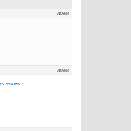
#52696
#52699
lther+P22&swp=1