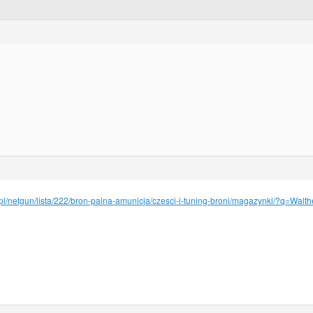
.pl/netgun/lista/222/bron-palna-amunicja/czesci-i-tuning-broni/magazynki/?q=Wa