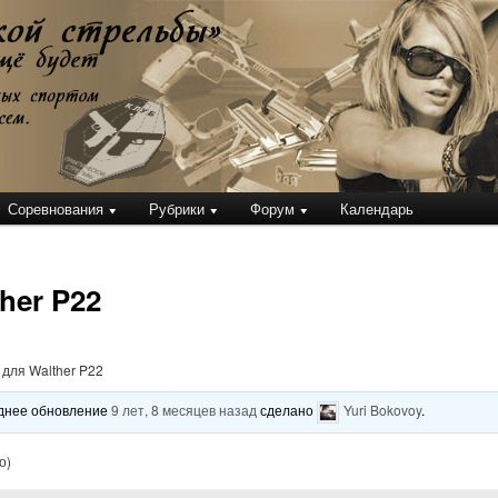
кой стрельбы
Соревнования
Рубрики
Форум
Календарь
her P22
для Walther P22
леднее обновление
9 лет, 8 месяцев назад
сделано
Yuri Bokovoy
.
о)