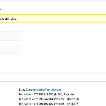
о)
ризоваться.
E-mail:
ipscteamby@gmail.com
Тел./viber
+375296119930
(МТС), Андрей
Тел./viber
+375296647064
(Velcom), Дмитрий
Тел./viber
+375296509522
(Velcom), Алексей