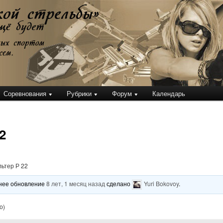
кой стрельбы
Соревнования
Рубрики
Форум
Календарь
2
ьтер Р 22
еднее обновление
8 лет, 1 месяц назад
сделано
Yuri Bokovoy
.
о)