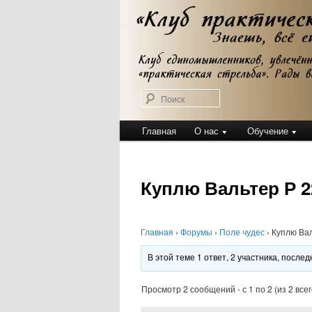
Перейти
Клуб практической стрельбы
к
Клуб практичес
основному
содержимому
Поиск
Главное
Главная
О нас
Обучение
меню
Куплю Вальтер Р 2
Главная
›
Форумы
›
Поле чудес
›
Куплю Вал
В этой теме 1 ответ, 2 участника, посл
Просмотр 2 сообщений - с 1 по 2 (из 2 всег