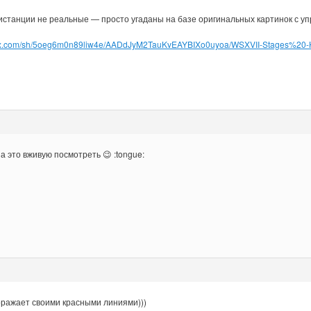
истанции не реальные — просто угаданы на базе оригинальных картинок с у
box.com/sh/5oeg6m0n89liw4e/AADdJyM2TauKvEAYBIXo0uyoa/WSXVII-Stages%20-H
а это вживую посмотреть 😉 :tongue:
оражает своими красными линиями)))