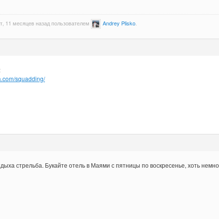
ет, 11 месяцев назад пользователем
Andrey Plisko
.
:
sa.com/squadding/
тдыха стрельба. Букайте отель в Маями с пятницы по воскресенье, хоть нем