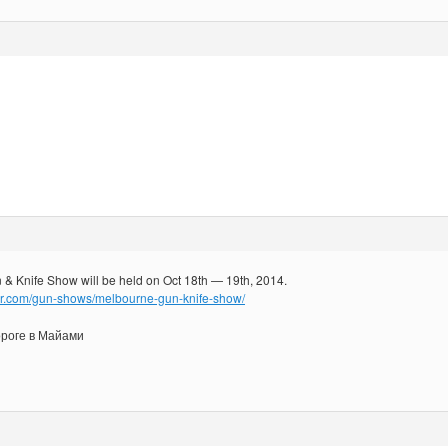
& Knife Show will be held on Oct 18th — 19th, 2014.
er.com/gun-shows/melbourne-gun-knife-show/
ороге в Майами