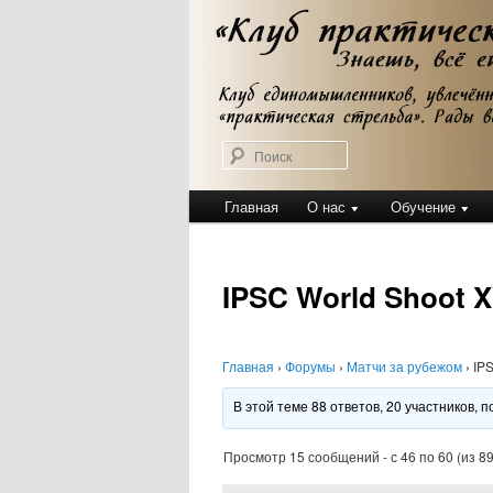
Перейти
Клуб практической стрельбы
к
Клуб практичес
основному
содержимому
Поиск
Главное
Главная
О нас
Обучение
меню
IPSC World Shoot X
Главная
›
Форумы
›
Матчи за рубежом
›
IPS
В этой теме 88 ответов, 20 участников,
Просмотр 15 сообщений - с 46 по 60 (из 89