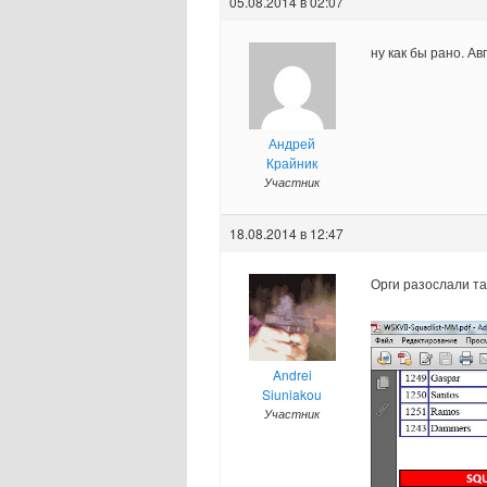
05.08.2014 в 02:07
ну как бы рано. Ав
Андрей
Крайник
Участник
18.08.2014 в 12:47
Орги разослали та
Andrei
Siuniakou
Участник