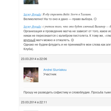
Sergey Pogudo
: Я еду стрелять Baltic Storm в Таллинн.
Великолепно! На то оно и дано — право выбора. 🙂
Sergey Pogudo
: с учетом того, что это будет глючный Вальтер — д
Организация и проведение матча не зависит от того, какое 
никак не пересекается с калибром пистолета. К тому же, «г
крупный
матч можно и отжалеть. 😉
Однако не будем флудить и не принимайте мои слова как аг
Клуба).
23.03.2014 в 22:06
Andrei Siuniakou
Участник
Прошу не разводить софистику и словоблудие. Просьба тыкну
23.03.2014 в 22:11