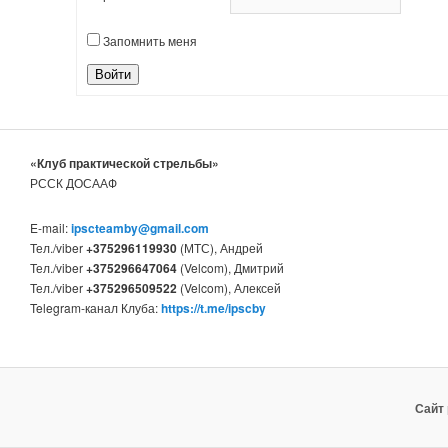
Запомнить меня
Войти
«Клуб практической стрельбы»
РССК ДОСААФ
E-mail:
ipscteamby@gmail.com
Тел./viber
+375296119930
(МТС), Андрей
Тел./viber
+375296647064
(Velcom), Дмитрий
Тел./viber
+375296509522
(Velcom), Алексей
Telegram-канал Клуба:
https://t.me/ipscby
Сайт 