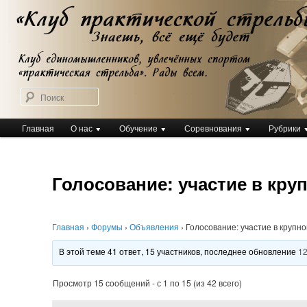
Перейти
Клуб практической стрельбы
к
Клуб практической стрельбы
основному
содержимому
Поиск
Главное
Главная
О нас
Обучение
Соревнования
Рубрики
меню
Голосование: участие в кру
Главная
›
Форумы
›
Объявления
›
Голосование: участие в крупн
В этой теме 41 ответ, 15 участников, последнее обновление
12
Просмотр 15 сообщений - с 1 по 15 (из 42 всего)