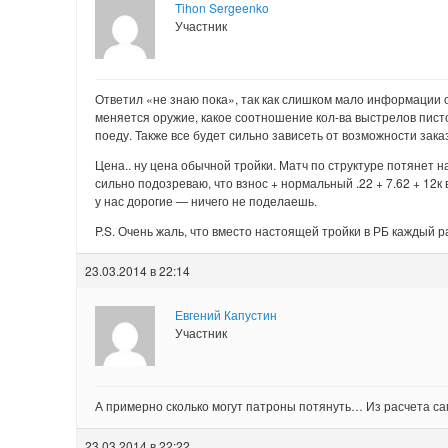
Tihon Sergeenko
Участник
Ответил «не знаю пока», так как слишком мало информации о 
меняется оружие, какое соотношение кол-ва выстрелов пист
поеду. Также все будет сильно зависеть от возможности зак
Цена.. ну цена обычной тройки. Матч по структуре потянет на
сильно подозреваю, что взнос + нормальный .22 + 7.62 + 12к
у нас дорогие — ничего не поделаешь.
P.S. Очень жаль, что вместо настоящей тройки в РБ каждый р
23.03.2014 в 22:14
Евгений Капустин
Участник
А примерно сколько могут патроны потянуть… Из расчета с
23.03.2014 в 22:22