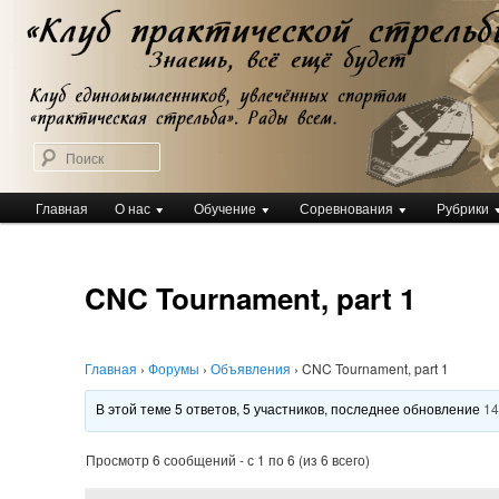
Перейти
Клуб практической стрельбы
к
Клуб практической стрельбы
основному
содержимому
Поиск
Главное
Главная
О нас
Обучение
Соревнования
Рубрики
меню
CNC Tournament, part 1
Главная
›
Форумы
›
Объявления
›
CNC Tournament, part 1
В этой теме 5 ответов, 5 участников, последнее обновление
14
Просмотр 6 сообщений - с 1 по 6 (из 6 всего)