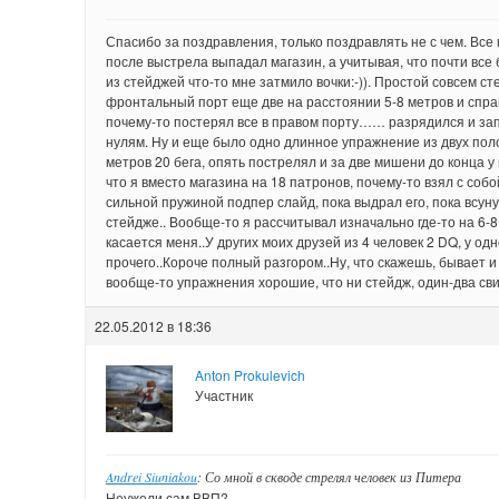
Спасибо за поздравления, только поздравлять не с чем. Все 
после выстрела выпадал магазин, а учитывая, что почти все 
из стейджей что-то мне затмило вочки:-)). Простой совсем с
фронтальный порт еще две на расстоянии 5-8 метров и справ
почему-то постерял все в правом порту…… разрядился и запи
нулям. Ну и еще было одно длинное упражнение из двух поло
метров 20 бега, опять пострелял и за две мишени до конца у
что я вместо магазина на 18 патронов, почему-то взял с собо
сильной пружиной подпер слайд, пока выдрал его, пока всунул
стейдже.. Вообще-то я рассчитывал изначально где-то на 6-8 
касается меня..У других моих друзей из 4 человек 2 DQ, у одн
прочего..Короче полный разгором..Ну, что скажешь, бывает и 
вообще-то упражнения хорошие, что ни стейдж, один-два сви
22.05.2012 в 18:36
Anton Prokulevich
Участник
Andrei Siuniakou
: Со мной в скводе стрелял человек из Питера
Неужели сам ВВП?