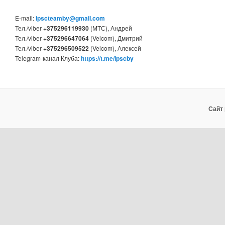
E-mail:
ipscteamby@gmail.com
Тел./viber
+375296119930
(МТС), Андрей
Тел./viber
+375296647064
(Velcom), Дмитрий
Тел./viber
+375296509522
(Velcom), Алексей
Telegram-канал Клуба:
https://t.me/ipscby
Сайт 