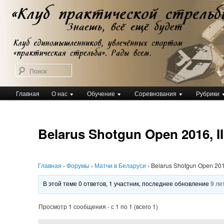
Перейти
Клуб практической стрельбы
к
Клуб практической стрельбы
основному
содержимому
Поиск
Главное
Главная
О нас
Обучение
Соревнования
Рубрики
меню
Belarus Shotgun Open 2016, III
Главная
›
Форумы
›
Матчи в Беларуси
›
Belarus Shotgun Open 2016,
В этой теме 0 ответов, 1 участник, последнее обновление
9 ле
Просмотр 1 сообщения - с 1 по 1 (всего 1)