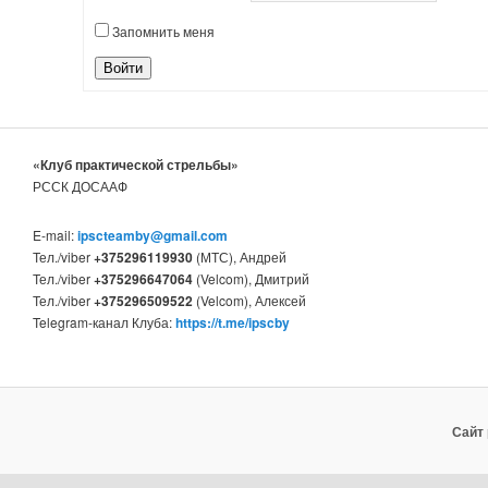
Запомнить меня
Войти
«Клуб практической стрельбы»
РССК ДОСААФ
E-mail:
ipscteamby@gmail.com
Тел./viber
+375296119930
(МТС), Андрей
Тел./viber
+375296647064
(Velcom), Дмитрий
Тел./viber
+375296509522
(Velcom), Алексей
Telegram-канал Клуба:
https://t.me/ipscby
Сайт 