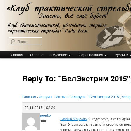
Перейти
Клуб практической стрельбы
к
Клуб практической стрельбы
основному
содержимому
Поиск
Главное
Главная
О нас
Обучение
Соревнования
Рубрики
меню
Reply To: "БелЭкстрим 2015"
Главная
›
Форумы
›
Матчи в Беларуси
›
"БелЭкстрим 2015", shot
02.11.2015 в 02:20
Tihon Sergeenko
Евгений Мацкевич
: Скорее всего, я не пойду н
Участник
Зря. Я сам сегодня узнал и огорчился по
я не мисанул, а тут вот пошёл слева а не 