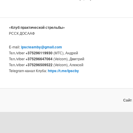
«Клуб практической стрельбы»
РССК ДОСААФ
E-mail:
ipscteamby@gmail.com
Тел./viber
+375296119930
(МТС), Андрей
Тел./viber
+375296647064
(Velcom), Дмитрий
Тел./viber
+375296509522
(Velcom), Алексей
Telegram-канал Клуба:
https://t.me/ipscby
Сайт 