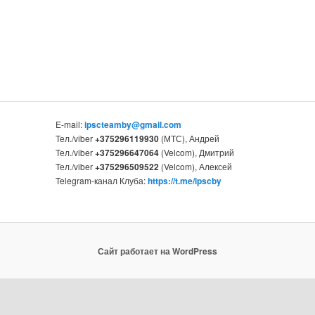
E-mail:
ipscteamby@gmail.com
Тел./viber
+375296119930
(МТС), Андрей
Тел./viber
+375296647064
(Velcom), Дмитрий
Тел./viber
+375296509522
(Velcom), Алексей
Telegram-канал Клуба:
https://t.me/ipscby
Сайт работает на WordPress