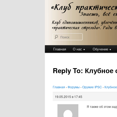
Перейти
Клуб практической стрельбы
к
Клуб практичес
основному
содержимому
Поиск
Главное
Главная
О нас
Обучение
меню
Reply To: Клубное
Главная
›
Форумы
›
Оружие IPSC
›
Клубное
19.05.2015 в 17:45
Я также об этом зад