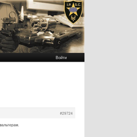
Войти
#29724
 вальтерам.