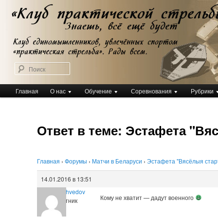
Перейти
Клуб практической стрельбы
к
Клуб практической стрельбы
основному
содержимому
Поиск
Главное
Главная
О нас
Обучение
Соревнования
Рубрики
меню
Ответ в теме: Эстафета "Вяс
Главная
›
Форумы
›
Матчи в Беларуси
›
Эстафета "Вясёлыя старт
14.01.2016 в 13:51
Vladimir Shvedov
Кому не хватит — дадут военного
Участник