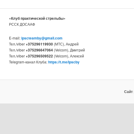
«Клуб практической стрельбы»
РССК ДОСААФ
E-mail:
ipscteamby@gmail.com
Тел./viber
+375296119930
(МТС), Андрей
Тел./viber
+375296647064
(Velcom), Дмитрий
Тел./viber
+375296509522
(Velcom), Алексей
Telegram-канал Клуба:
https://t.me/ipscby
Сайт 