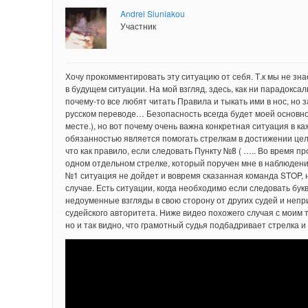
Andrei Siuniakou
Участник
Хочу прокомментировать эту ситуацию от себя. Т.к мы не зн
в будущем ситуации. На мой взгляд, здесь, как ни парадоксал
почему-то все любят читать Правила и тыкать ими в нос, но 
русском переводе… Безопасность всегда будет моей основно
месте.), но вот почему очень важна конкретная ситуация в к
обязанностью является помогать стрелкам в достижении цел
что как правило, если следовать Пункту №8 ( ….. Во время
одном отдельном стрелке, который поручен мне в наблюдение
№1 ситуация не дойдет и вовремя сказанная команда STOP, н
случае. Есть ситуации, когда необходимо если следовать букв
недоуменные взгляды в свою сторону от других судей и непр
судейского авторитета. Ниже видео похожего случая с моим 
но и так видно, что грамотный судья подбадривает стрелка и