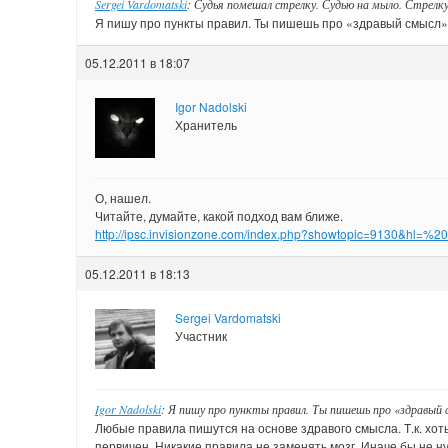
Sergei Vardomatski
: Судья помешал стрелку. Судью на мыло. Стрелк
Я пишу про пункты правил. Ты пишешь про «здравый смысл»
05.12.2011 в 18:07
Igor Nadolski
Хранитель
О, нашел.
Читайте, думайте, какой подход вам ближе.
http://ipsc.invisionzone.com/index.php?showtopic=9130&hl
05.12.2011 в 18:13
Sergei Vardomatski
Участник
Igor Nadolski
: Я пишу про пункты правил. Ты пишешь про «здравый 
Любые правила пишутся на основе здравого смысла. Т.к. хот
первичен. Никакие правила не заменять мозг. Иначе бы не н