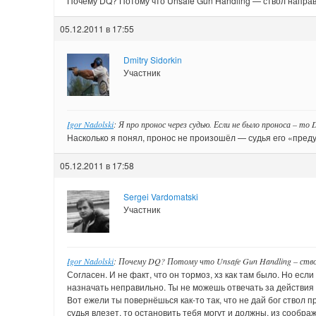
Почему DQ? Потому что Unsafe Gun Handling — ствол направл
05.12.2011 в 17:55
Dmitry Sidorkin
Участник
Igor Nadolski
: Я про пронос через судью. Если не было проноса – то 
Насколько я понял, пронос не произошёл — судья его «преду
05.12.2011 в 17:58
Sergei Vardomatski
Участник
Igor Nadolski
: Почему DQ? Потому что Unsafe Gun Handling – ствол
Согласен. И не факт, что он тормоз, хз как там было. Но есл
назначать неправильно. Ты не можешь отвечать за действия
Вот ежели ты повернёшься как-то так, что не дай бог ствол пр
судья влезет, то остановить тебя могут и должны, из сообр