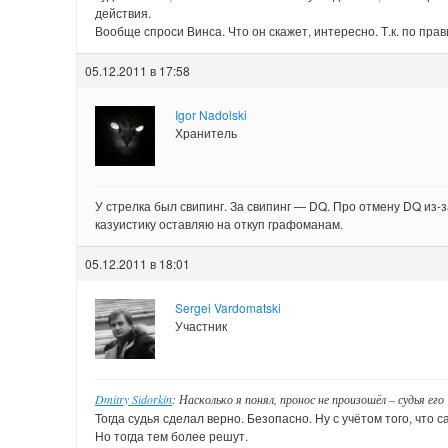
действия.
Вообще спроси Винса. Что он скажет, интересно. Т.к. по прав
05.12.2011 в 17:58
Igor Nadolski
Хранитель
У стрелка был свипинг. За свипинг — DQ. Про отмену DQ из-
казуистику оставляю на откуп графоманам.
05.12.2011 в 18:01
Sergei Vardomatski
Участник
Dmitry Sidorkin
: Насколько я понял, пронос не произошёл – судья е
Тогда судья сделал верно. Безопасно. Ну с учётом того, что
Но тогда тем более решут.