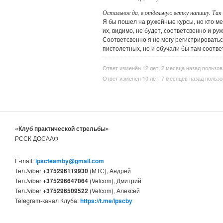
Остальное да, в отдельную ветку напишу. Так 
Я бы пошел на ружейные курсы, но кто м
их, видимо, не будет, соответсвенно и р
Соответсвенно я не могу регистрироватьс
пистолетных, но и обучали бы там соотве
Ответ изменён 12 лет, 2 месяца назад пользо
Ответ изменён 10 лет, 7 месяцев назад польз
«Клуб практической стрельбы»
РССК ДОСААФ
E-mail:
ipscteamby@gmail.com
Тел./viber
+375296119930
(МТС), Андрей
Тел./viber
+375296647064
(Velcom), Дмитрий
Тел./viber
+375296509522
(Velcom), Алексей
Telegram-канал Клуба:
https://t.me/ipscby