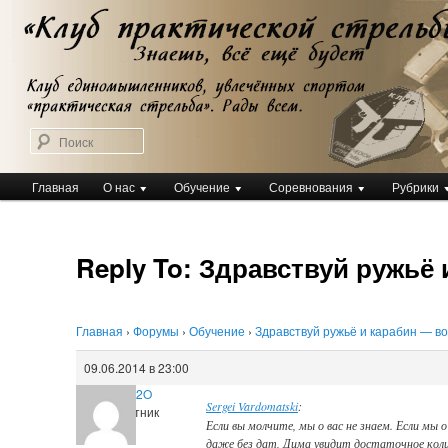
Перейти
Клуб практической стрельбы
к
Клуб практической стрельбы
основному
содержимому
Поиск
Главное
Главная
О нас
Обучение
Соревнования
Рубрики
меню
Reply To: Здравствуй ружьё
Главная
›
Форумы
›
Обучение
›
Здравствуй ружьё и карабин — в
09.06.2014 в 23:00
W1nw2O
Sergei Vardomatski
:
Участник
Если вы молчите, мы о вас не знаем. Если мы 
даже без дат, Дима увидит достаточное ко