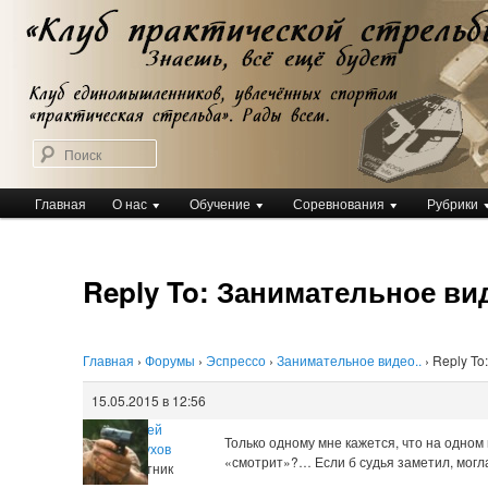
Перейти
Клуб практической стрельбы
к
Клуб практической стрельбы
основному
содержимому
Поиск
Главное
Главная
О нас
Обучение
Соревнования
Рубрики
меню
Reply To: Занимательное вид
Главная
›
Форумы
›
Эспрессо
›
Занимательное видео..
›
Reply To
15.05.2015 в 12:56
Андрей
Только одному мне кажется, что на одном
Кулабухов
«смотрит»?… Если б судья заметил, мог
Участник