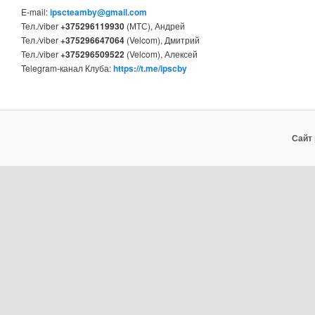
E-mail:
ipscteamby@gmail.com
Тел./viber
+375296119930
(МТС), Андрей
Тел./viber
+375296647064
(Velcom), Дмитрий
Тел./viber
+375296509522
(Velcom), Алексей
Telegram-канал Клуба:
https://t.me/ipscby
Сайт 