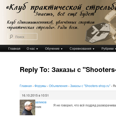
Перейти
Клуб практической стрельбы
к
Клуб практической стрельбы
основному
содержимому
Поиск
Главное
Главная
О нас
Обучение
Соревнования
Рубрики
меню
Reply To: Заказы с "Shooters
Главная
›
Форумы
›
Объявления
›
Заказы с "Shooters-shop.ru"
›
Re
16.10.2015 в 10:51
Евгений Павликов
Я не говорил, что всё подряд разворачива
Участник