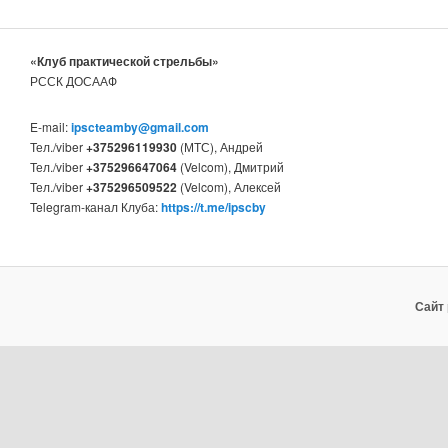
«Клуб практической стрельбы»
РССК ДОСААФ
E-mail:
ipscteamby@gmail.com
Тел./viber
+375296119930
(МТС), Андрей
Тел./viber
+375296647064
(Velcom), Дмитрий
Тел./viber
+375296509522
(Velcom), Алексей
Telegram-канал Клуба:
https://t.me/ipscby
Сайт 