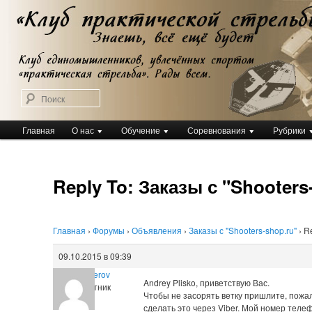
Перейти
Клуб практической стрельбы
к
Клуб практической стрельбы
основному
содержимому
Поиск
Главное
Главная
О нас
Обучение
Соревнования
Рубрики
меню
Reply To: Заказы с "Shooters
Главная
›
Форумы
›
Объявления
›
Заказы с "Shooters-shop.ru"
›
Re
09.10.2015 в 09:39
Oleg Serov
Andrey Plisko, приветствую Вас.
Участник
Чтобы не засорять ветку пришлите, пожа
сделать это через Viber. Мой номер теле