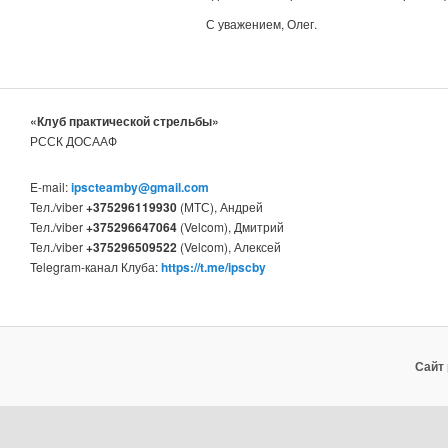
С уважением, Олег.
«Клуб практической стрельбы»
РССК ДОСААФ
E-mail:
ipscteamby@gmail.com
Тел./viber
+375296119930
(МТС), Андрей
Тел./viber
+375296647064
(Velcom), Дмитрий
Тел./viber
+375296509522
(Velcom), Алексей
Telegram-канал Клуба:
https://t.me/ipscby
Сайт 