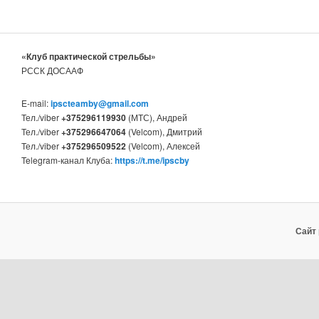
«Клуб практической стрельбы»
РССК ДОСААФ
E-mail:
ipscteamby@gmail.com
Тел./viber
+375296119930
(МТС), Андрей
Тел./viber
+375296647064
(Velcom), Дмитрий
Тел./viber
+375296509522
(Velcom), Алексей
Telegram-канал Клуба:
https://t.me/ipscby
Сайт 