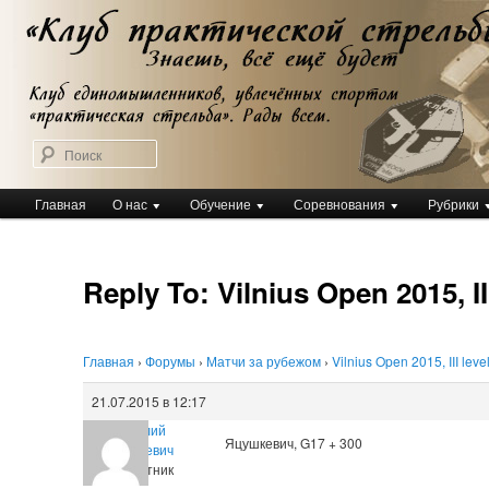
Перейти
Клуб практической стрельбы
к
Клуб практической стрельбы
основному
содержимому
Поиск
Главное
Главная
О нас
Обучение
Соревнования
Рубрики
меню
Reply To: Vilnius Open 2015, III
Главная
›
Форумы
›
Матчи за рубежом
›
Vilnius Open 2015, III leve
21.07.2015 в 12:17
Виталий
Яцушкевич, G17 + 300
Яцушкевич
Участник