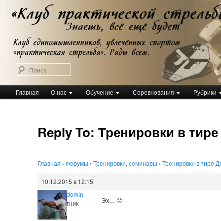
Перейти
Клуб практической стрельбы
к
Клуб практической стрельбы
основному
содержимому
Поиск
Главное
Главная
О нас
Обучение
Соревнования
Рубрики
меню
Reply To: Тренировки в тир
Главная
›
Форумы
›
Тренировки, семинары
›
Тренировки в тире 
10.12.2015 в 12:15
Dmitry Sidorkin
Эх… 🙁
Участник