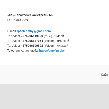
«Клуб практической стрельбы»
РССК ДОСААФ
E-mail:
ipscteamby@gmail.com
Тел./viber
+375296119930
(МТС), Андрей
Тел./viber
+375296647064
(Velcom), Дмитрий
Тел./viber
+375296509522
(Velcom), Алексей
Telegram-канал Клуба:
https://t.me/ipscby
Сайт 