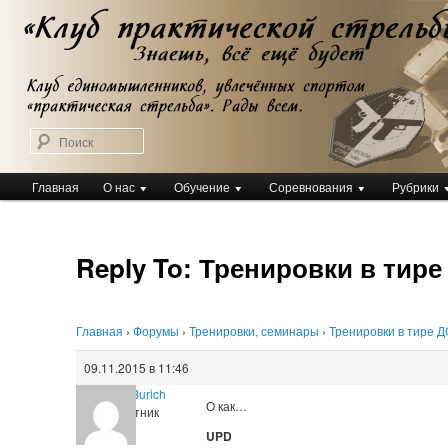
Перейти
Клуб практической стрельбы
к
Клуб практической стрельбы
основному
содержимому
Поиск
Главное
Главная
О нас
Обучение
Соревнования
Рубрики
меню
Reply To: Тренировки в тир
Главная
›
Форумы
›
Тренировки, семинары
›
Тренировки в тире 
09.11.2015 в 11:46
Aleksei Burich
О как…
Участник
UPD