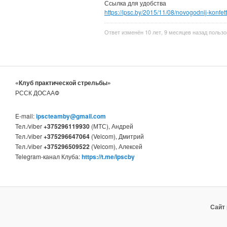
Ссылка для удобства
https://ipsc.by/2015/11/08/novogodnij-konfe
Ответ изменён 10 лет, 9 месяцев назад польз
«Клуб практической стрельбы»
РССК ДОСААФ
E-mail:
ipscteamby@gmail.com
Тел./viber
+375296119930
(МТС), Андрей
Тел./viber
+375296647064
(Velcom), Дмитрий
Тел./viber
+375296509522
(Velcom), Алексей
Telegram-канал Клуба:
https://t.me/ipscby
Сайт 