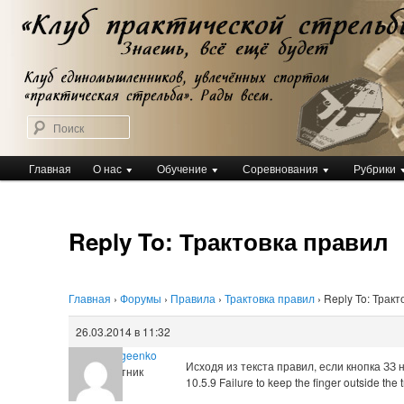
Перейти
Клуб практической стрельбы
к
Клуб практической стрельбы
основному
содержимому
Поиск
Главное
Главная
О нас
Обучение
Соревнования
Рубрики
меню
Reply To: Трактовка правил
Главная
›
Форумы
›
Правила
›
Трактовка правил
›
Reply To: Тракт
26.03.2014 в 11:32
Tihon Sergeenko
Исходя из текста правил, если кнопка ЗЗ 
Участник
10.5.9 Failure to keep the finger outside the 