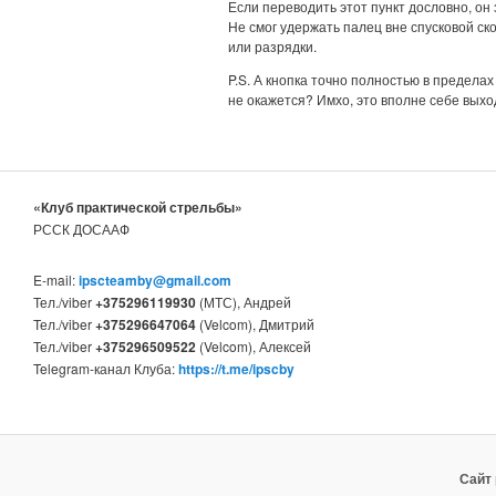
Если переводить этот пункт дословно, он
Не смог удержать палец вне спусковой ск
или разрядки.
P.S. А кнопка точно полностью в пределах
не окажется? Имхо, это вполне себе выход
«Клуб практической стрельбы»
РССК ДОСААФ
E-mail:
ipscteamby@gmail.com
Тел./viber
+375296119930
(МТС), Андрей
Тел./viber
+375296647064
(Velcom), Дмитрий
Тел./viber
+375296509522
(Velcom), Алексей
Telegram-канал Клуба:
https://t.me/ipscby
Сайт 