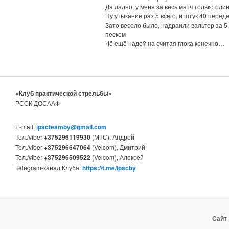
Да ладно, у меня за весь матч только один
Ну утыкание раз 5 всего, и штук 40 перед
Зато весело было, надраили вальтер за 5-
песком
Чё ещё надо? на считая глока конечно…
«Клуб практической стрельбы»
РССК ДОСААФ
E-mail:
ipscteamby@gmail.com
Тел./viber
+375296119930
(МТС), Андрей
Тел./viber
+375296647064
(Velcom), Дмитрий
Тел./viber
+375296509522
(Velcom), Алексей
Telegram-канал Клуба:
https://t.me/ipscby
Сайт 