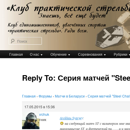
Перейти
Клуб практической стрельбы
к
Клуб практической стрельбы
основному
содержимому
Поиск
Главное
Главная
О нас
Обучение
Соревнования
Рубрики
меню
Reply To: Серия матчей "Stee
Главная
›
Форумы
›
Матчи в Беларуси
›
Серия матчей "Steel Chal
17.05.2015 в 15:36
Igor Kuharchuk
Arekhau Syargey
:
Участник
на следующий матч ST с вальтером мне хва
магазины=не ST, а феерический пи…….ц и ма