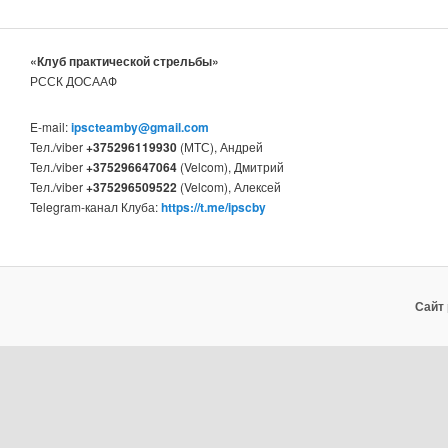
«Клуб практической стрельбы»
РССК ДОСААФ
E-mail:
ipscteamby@gmail.com
Тел./viber
+375296119930
(МТС), Андрей
Тел./viber
+375296647064
(Velcom), Дмитрий
Тел./viber
+375296509522
(Velcom), Алексей
Telegram-канал Клуба:
https://t.me/ipscby
Сайт 