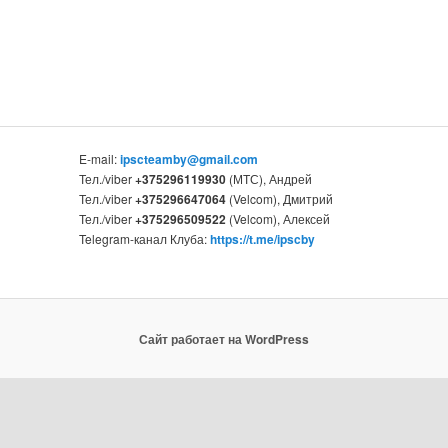
E-mail:
ipscteamby@gmail.com
Тел./viber
+375296119930
(МТС), Андрей
Тел./viber
+375296647064
(Velcom), Дмитрий
Тел./viber
+375296509522
(Velcom), Алексей
Telegram-канал Клуба:
https://t.me/ipscby
Сайт работает на WordPress