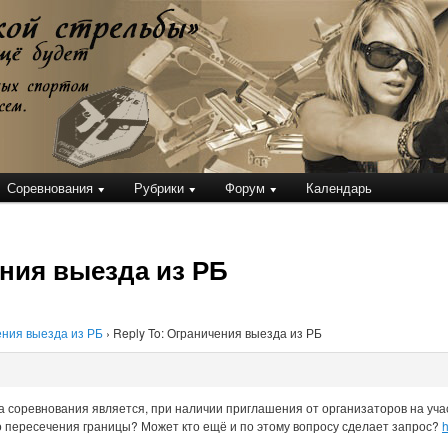
кой стрельбы
Соревнования
Рубрики
Форум
Календарь
ения выезда из РБ
ния выезда из РБ
›
Reply To: Ограничения выезда из РБ
а соревнования является, при наличии приглашения от организаторов на уча
 пересечения границы? Может кто ещё и по этому вопросу сделает запрос?
h