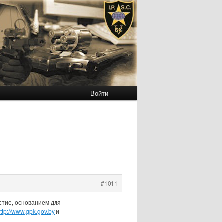
Войти
#1011
стие, основанием для
ttp://www.gpk.gov.by
и