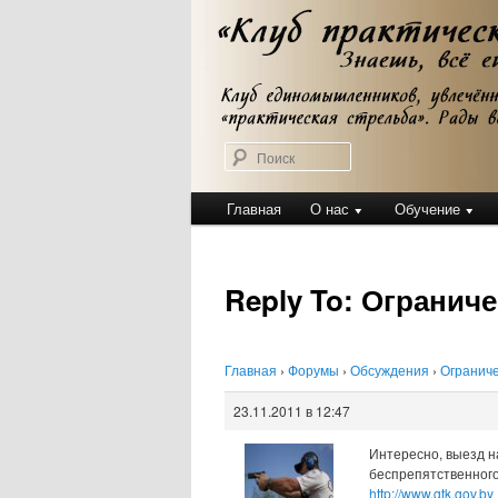
Перейти
Клуб практической стрельбы
к
Клуб практичес
основному
содержимому
Поиск
Главное
Главная
О нас
Обучение
меню
Reply To: Огранич
Главная
›
Форумы
›
Обсуждения
›
Ограниче
23.11.2011 в 12:47
Интересно, выезд н
беспрепятственного
http://www.gtk.gov.by