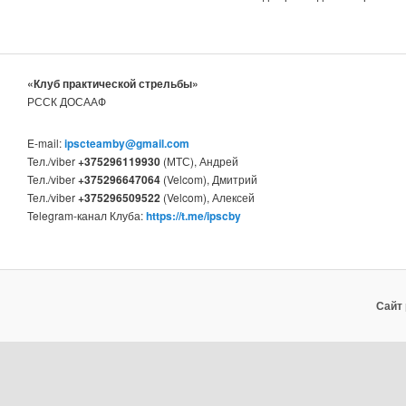
«Клуб практической стрельбы»
РССК ДОСААФ
E-mail:
ipscteamby@gmail.com
Тел./viber
+375296119930
(МТС), Андрей
Тел./viber
+375296647064
(Velcom), Дмитрий
Тел./viber
+375296509522
(Velcom), Алексей
Telegram-канал Клуба:
https://t.me/ipscby
Сайт 