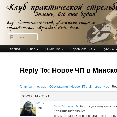
Перейти
Клуб практической стрельбы
к
Клуб практической стрельбы
основному
содержимому
Поиск
Главное
Главная
О нас
Обучение
Соревнования
Рубрики
меню
Reply To: Новое ЧП в Минск
Главная
›
Форумы
›
Обсуждения
›
Новое ЧП в Минском тире
›
Rep
05.03.2014 в 21:21
Igor Kuharchuk
Sergei Vardomatski
: Те, которые могу в откры
Участник
Страшновато звучит.
Я сам только один раз видел поворот с пи