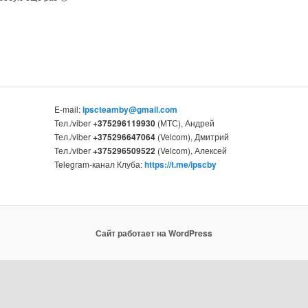
E-mail:
ipscteamby@gmail.com
Тел./viber
+375296119930
(МТС), Андрей
Тел./viber
+375296647064
(Velcom), Дмитрий
Тел./viber
+375296509522
(Velcom), Алексей
Telegram-канал Клуба:
https://t.me/ipscby
Сайт работает на WordPress