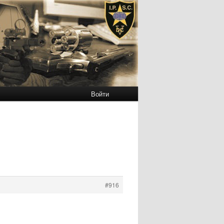
Войти
#916