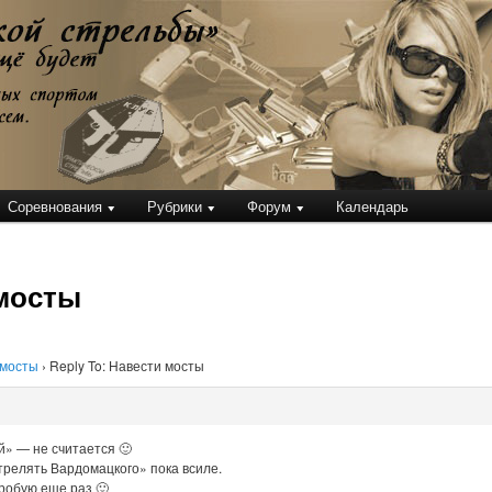
кой стрельбы
Соревнования
Рубрики
Форум
Календарь
 мосты
 мосты
›
Reply To: Навести мосты
й» — не считается 🙂
стрелять Вардомацкого» пока всиле.
робую еще раз 🙂