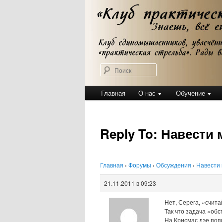
Перейти
Клуб практической стрельбы
к
Клуб практичес
основному
содержимому
Поиск
Главное
Главная
О нас
Обучение
меню
Reply To: Навести
Главная
›
Форумы
›
Обсуждения
›
Навести
21.11.2011 в 09:23
Нет, Серега, «счита
Так что задача «об
На Крисмас дэе поп