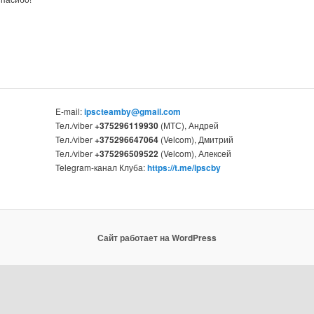
E-mail:
ipscteamby@gmail.com
Тел./viber
+375296119930
(МТС), Андрей
Тел./viber
+375296647064
(Velcom), Дмитрий
Тел./viber
+375296509522
(Velcom), Алексей
Telegram-канал Клуба:
https://t.me/ipscby
Сайт работает на WordPress