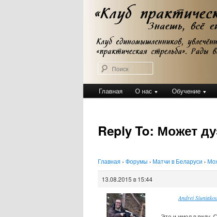
Перейти
Клуб практической стрельбы
к
Клуб практичес
основному
содержимому
Поиск
Главное
Главная
О нас
Обучение
меню
Reply To: Может ду
Главная
›
Форумы
›
Матчи в Беларуси
›
Мож
13.08.2015 в 15:44
Andrei Siuniako
Это и имел в виду. 