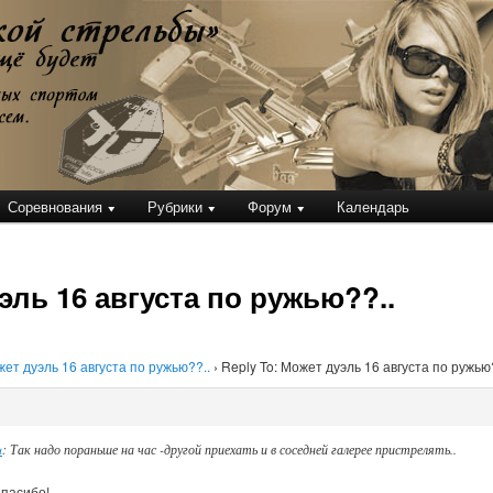
кой стрельбы
Соревнования
Рубрики
Форум
Календарь
эль 16 августа по ружью??..
ет дуэль 16 августа по ружью??..
›
Reply To: Может дуэль 16 августа по ружью
u
: Так надо пораньше на час -другой приехать и в соседней галерее пристрелять..
Спасибо!