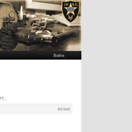
Войти
??..
#31640