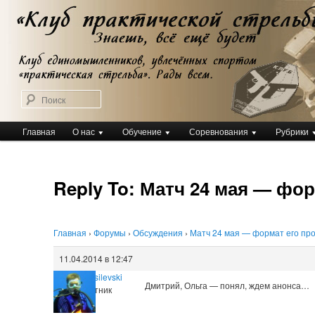
Перейти
Клуб практической стрельбы
к
Клуб практической стрельбы
основному
содержимому
Поиск
Главное
Главная
О нас
Обучение
Соревнования
Рубрики
меню
Reply To: Матч 24 мая — фо
Главная
›
Форумы
›
Обсуждения
›
Матч 24 мая — формат его пр
11.04.2014 в 12:47
Andrei Vasilevski
Дмитрий, Ольга — понял, ждем анонса…
Участник