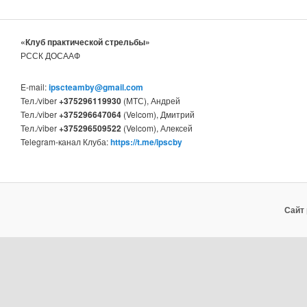
«Клуб практической стрельбы»
РССК ДОСААФ
E-mail:
ipscteamby@gmail.com
Тел./viber
+375296119930
(МТС), Андрей
Тел./viber
+375296647064
(Velcom), Дмитрий
Тел./viber
+375296509522
(Velcom), Алексей
Telegram-канал Клуба:
https://t.me/ipscby
Сайт 