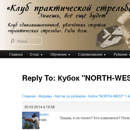
Перейти
Клуб практической стрельбы
к
Клуб практической стрельбы
основному
содержимому
Поиск
Главное
Главная
О нас
Обучение
Соревнования
Рубрики
меню
Reply To: Кубок "NORTH-WEST
Главная
›
Форумы
›
Матчи за рубежом
›
Кубок "NORTH-WEST" 1-й э
30.03.2014 в 19:58
Dmitry Sidorkin
Таааак, я не понял? Кто осмелился? Поч
Участник