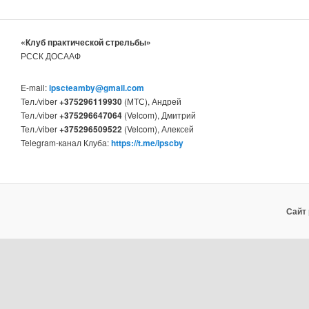
«Клуб практической стрельбы»
РССК ДОСААФ
E-mail:
ipscteamby@gmail.com
Тел./viber
+375296119930
(МТС), Андрей
Тел./viber
+375296647064
(Velcom), Дмитрий
Тел./viber
+375296509522
(Velcom), Алексей
Telegram-канал Клуба:
https://t.me/ipscby
Сайт 