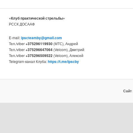
«Клуб практической стрельбы»
РССК ДОСААФ
E-mail:
ipscteamby@gmail.com
Тел./viber
+375296119930
(МТС), Андрей
Тел./viber
+375296647064
(Velcom), Дмитрий
Тел./viber
+375296509522
(Velcom), Алексей
Telegram-канал Клуба:
https://t.me/ipscby
Сайт 