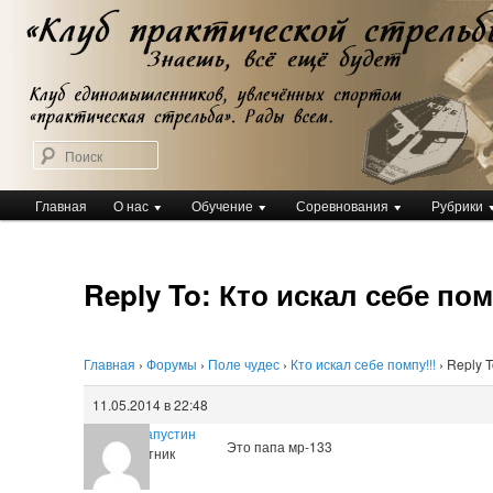
Перейти
Клуб практической стрельбы
к
Клуб практической стрельбы
основному
содержимому
Поиск
Главное
Главная
О нас
Обучение
Соревнования
Рубрики
меню
Reply To: Кто искал себе пом
Главная
›
Форумы
›
Поле чудес
›
Кто искал себе помпу!!!
›
Reply T
11.05.2014 в 22:48
Евгений Капустин
Это папа мр-133
Участник