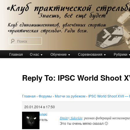
Перейти
Клуб практической стрельбы
к
Клуб практической стрельбы
основному
содержимому
Поиск
Главное
Главная
О нас
Обучение
Соревнования
Рубрики
меню
Reply To: IPSC World Shoot X
Главная
›
Форумы
›
Матчи за рубежом
›
IPSC World Shoot XVII — 
20.01.2014 в 17:50
Igor Nadolski
Dmitry Sidorkin
: размах федераций несоизмери
Хранитель
Это ты очень мягко сказал 🙂