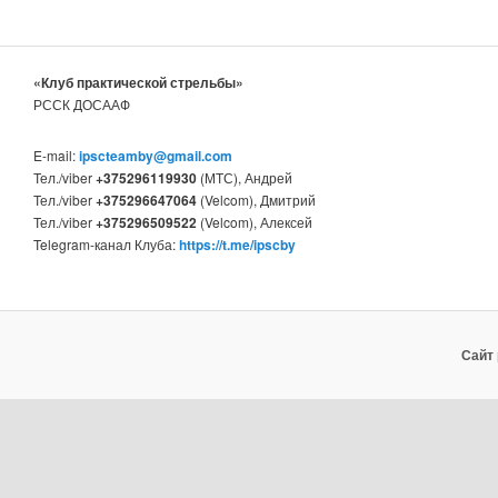
«Клуб практической стрельбы»
РССК ДОСААФ
E-mail:
ipscteamby@gmail.com
Тел./viber
+375296119930
(МТС), Андрей
Тел./viber
+375296647064
(Velcom), Дмитрий
Тел./viber
+375296509522
(Velcom), Алексей
Telegram-канал Клуба:
https://t.me/ipscby
Сайт 