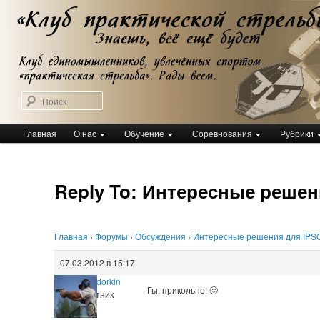
Перейти
Клуб практической стрельбы
к
Клуб практической стрельбы
основному
содержимому
Поиск
Главное
Главная
О нас
Обучение
Соревнования
Рубрики
меню
Reply To: Интересные решен
Главная
›
Форумы
›
Обсуждения
›
Интересные решения для IPS
07.03.2012 в 15:17
Dmitry Sidorkin
Гы, прикольно! 🙂
Участник