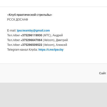
«Клуб практической стрельбы»
РССК ДОСААФ
E-mail:
ipscteamby@gmail.com
Тел./viber
+375296119930
(МТС), Андрей
Тел./viber
+375296647064
(Velcom), Дмитрий
Тел./viber
+375296509522
(Velcom), Алексей
Telegram-канал Клуба:
https://t.me/ipscby
Сайт 