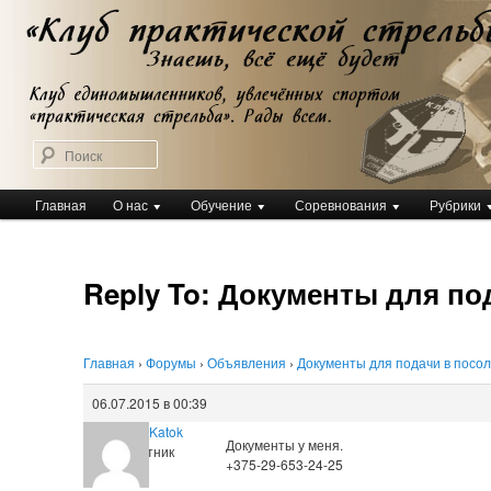
Перейти
Клуб практической стрельбы
к
Клуб практической стрельбы
основному
содержимому
Поиск
Главное
Главная
О нас
Обучение
Соревнования
Рубрики
меню
Reply To: Документы для по
Главная
›
Форумы
›
Объявления
›
Документы для подачи в посол
06.07.2015 в 00:39
Artsiom_Katok
Документы у меня.
Участник
+375-29-653-24-25