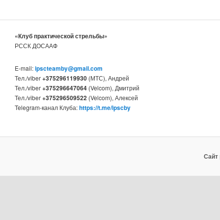
«Клуб практической стрельбы»
РССК ДОСААФ
E-mail:
ipscteamby@gmail.com
Тел./viber
+375296119930
(МТС), Андрей
Тел./viber
+375296647064
(Velcom), Дмитрий
Тел./viber
+375296509522
(Velcom), Алексей
Telegram-канал Клуба:
https://t.me/ipscby
Сайт 