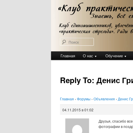
Перейти
Клуб практической стрельбы
к
Клуб практичес
основному
содержимому
Поиск
Главное
Главная
О нас
Обучение
меню
Reply To: Денис Г
Главная
›
Форумы
›
Объявления
›
Денис Гр
04.11.2015 в 01:02
Друзья, спасибо все
фотографии в поздр