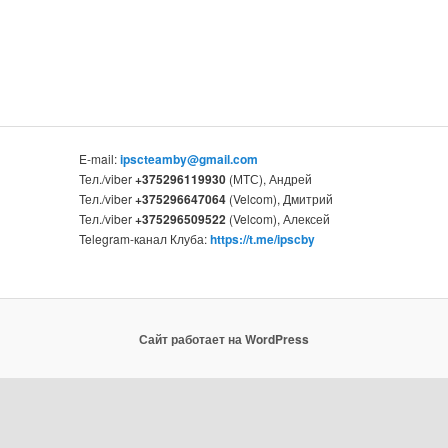
E-mail:
ipscteamby@gmail.com
Тел./viber
+375296119930
(МТС), Андрей
Тел./viber
+375296647064
(Velcom), Дмитрий
Тел./viber
+375296509522
(Velcom), Алексей
Telegram-канал Клуба:
https://t.me/ipscby
Сайт работает на WordPress