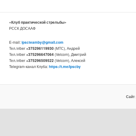
«Клуб практической стрельбы»
РССК ДОСААФ
E-mail:
ipscteamby@gmail.com
Тел./viber
+375296119930
(МТС), Андрей
Тел./viber
+375296647064
(Velcom), Дмитрий
Тел./viber
+375296509522
(Velcom), Алексей
Telegram-канал Клуба:
https://t.me/ipscby
Сайт 