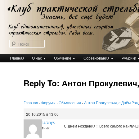
Перейти
Клуб практической стрельбы
к
Клуб практической стрельбы
основному
содержимому
Поиск
Главное
Главная
О нас
Обучение
Соревнования
Рубрики
меню
Reply To: Антон Прокулевич,
Главная
›
Форумы
›
Объявления
›
Антон Прокулевич, с Днём Рожд
20.10.2015 в 13:00
Olga Prokharchyk
С Днем Рождения!!! Всего самого наилучш
Участник