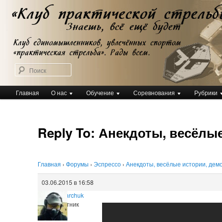
Перейти
Клуб практической стрельбы
к
Клуб практической стрельбы
основному
содержимому
Поиск
Главное
Главная
О нас
Обучение
Соревнования
Рубрики
меню
Reply To: Анекдоты, весёлы
Главная
›
Форумы
›
Эспрессо
›
Анекдоты, весёлые истории, дем
03.06.2015 в 16:58
Igor Kuharchuk
Участник