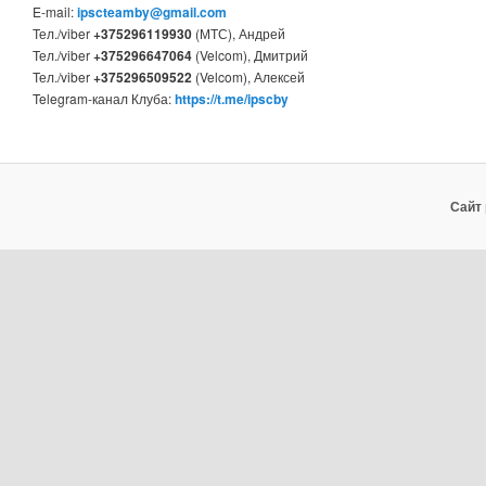
E-mail:
ipscteamby@gmail.com
Тел./viber
+375296119930
(МТС), Андрей
Тел./viber
+375296647064
(Velcom), Дмитрий
Тел./viber
+375296509522
(Velcom), Алексей
Telegram-канал Клуба:
https://t.me/ipscby
Сайт 