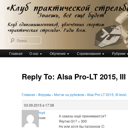
Перейти
Клуб практической стрельбы
к
Клуб практической стрельбы
основному
содержимому
Поиск
Главное
Главная
О нас
Обучение
Соревнования
Рубрики
меню
Reply To: Alsa Pro-LT 2015, III 
Главная
›
Форумы
›
Матчи за рубежом
›
Alsa Pro-LT 2015, III level
03.09.2015 в 17:38
Kate Sviryd
А заказы ещё принимаются?
Участник
Якутик G17 + 300
Ну или хотя бы патронов 🙂