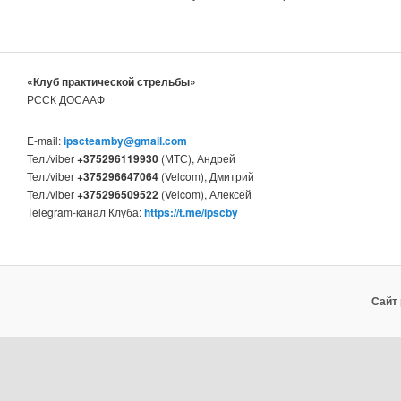
«Клуб практической стрельбы»
РССК ДОСААФ
E-mail:
ipscteamby@gmail.com
Тел./viber
+375296119930
(МТС), Андрей
Тел./viber
+375296647064
(Velcom), Дмитрий
Тел./viber
+375296509522
(Velcom), Алексей
Telegram-канал Клуба:
https://t.me/ipscby
Сайт 