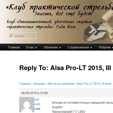
Перейти
Клуб практической стрельбы
к
Клуб практической стрельбы
основному
содержимому
Поиск
Главное
Главная
О нас
Обучение
Соревнования
Рубрики
меню
Reply To: Alsa Pro-LT 2015, III 
Главная
›
Форумы
›
Матчи за рубежом
›
Alsa Pro-LT 2015, III level
28.08.2015 в 10:39
Aliaksandr
Исходя их оптимистичных ожиданий прошу
Tserpilouski
Апдейт:
Участник
Терпиловский Г17+350