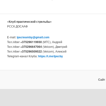
«Клуб практической стрельбы»
РССК ДОСААФ
E-mail:
ipscteamby@gmail.com
Тел./viber
+375296119930
(МТС), Андрей
Тел./viber
+375296647064
(Velcom), Дмитрий
Тел./viber
+375296509522
(Velcom), Алексей
Telegram-канал Клуба:
https://t.me/ipscby
Сайт 