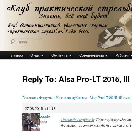
Перейти
Клуб практической стрельбы
к
Клуб практической стрельбы
основному
содержимому
Поиск
Главное
Главная
О нас
Обучение
Соревнования
Рубрики
меню
Reply To: Alsa Pro-LT 2015, III 
Главная
›
Форумы
›
Матчи за рубежом
›
Alsa Pro-LT 2015, III level
27.08.2015 в 14:18
Sergey Pogudo
Aliaksandr Tserpilouski
: Поэтому вынужден отк
Участник
Не знаю, переживу ли.. Но что делать, отк