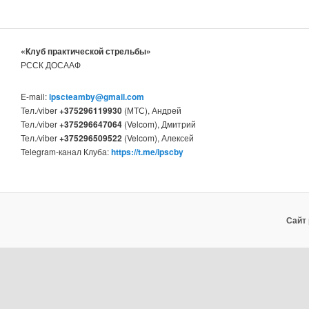
«Клуб практической стрельбы»
РССК ДОСААФ
E-mail:
ipscteamby@gmail.com
Тел./viber
+375296119930
(МТС), Андрей
Тел./viber
+375296647064
(Velcom), Дмитрий
Тел./viber
+375296509522
(Velcom), Алексей
Telegram-канал Клуба:
https://t.me/ipscby
Сайт 