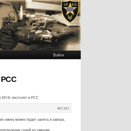
Войти
и РСС
и 2019, пистолет и РСС
#61261
юю смену можно будет занять и завтра,
спределение судей по сменам.