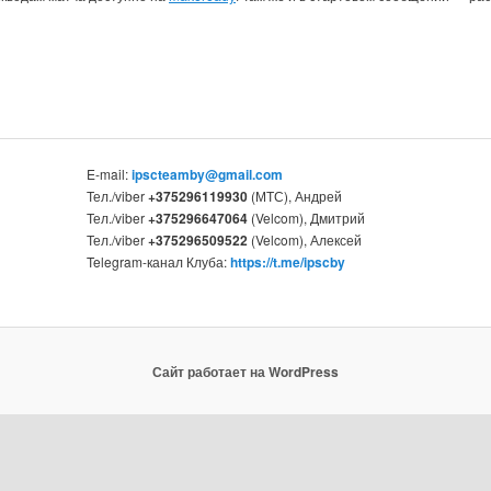
E-mail:
ipscteamby@gmail.com
Тел./viber
+375296119930
(МТС), Андрей
Тел./viber
+375296647064
(Velcom), Дмитрий
Тел./viber
+375296509522
(Velcom), Алексей
Telegram-канал Клуба:
https://t.me/ipscby
Сайт работает на WordPress