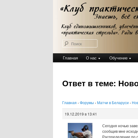
Перейти
Клуб практической стрельбы
к
Клуб практичес
основному
содержимому
Поиск
Главное
Главная
О нас
Обучение
меню
Ответ в теме: Нов
Главная
›
Форумы
›
Матчи в Беларуси
›
Нов
19.12.2019 в 13:41
Сегодня ночью заве
сообщив мне исходн
Распределение по с