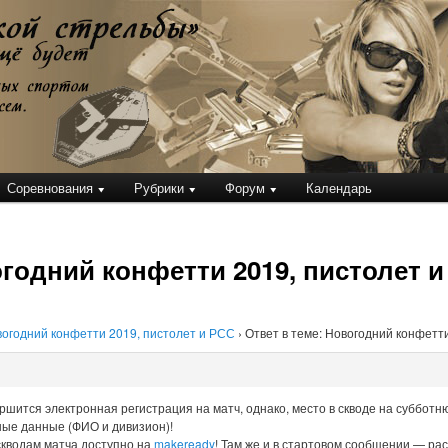
кой стрельбы
Соревнования
Рубрики
Форум
Календарь
огодний конфетти 2019, пистолет 
огодний конфетти 2019, пистолет и РСС
›
Ответ в теме: Новогодний конфетт
ршится электронная регистрация на матч, однако, место в скводе на субботн
ые данные (ФИО и дивизион)!
кводам матча доступно на
makeready
! Там же и в стартовом сообщении — ра